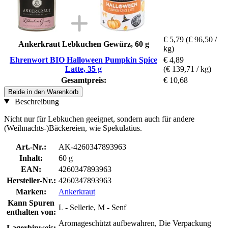
€ 5,79
(€ 96,50 /
Ankerkraut Lebkuchen Gewürz, 60 g
kg)
Ehrenwort BIO Halloween Pumpkin Spice
€ 4,89
Latte, 35 g
(€ 139,71 / kg)
Gesamtpreis:
€ 10,68
Beide in den Warenkorb
Beschreibung
Nicht nur für Lebkuchen geeignet, sondern auch für andere
(Weihnachts-)Bäckereien, wie Spekulatius.
Art.-Nr.:
AK-4260347893963
Inhalt:
60 g
EAN:
4260347893963
Hersteller-Nr.:
4260347893963
Marken:
Ankerkraut
Kann Spuren
L - Sellerie, M - Senf
enthalten von:
Aromageschützt aufbewahren, Die Verpackung
Lagerhinweis: