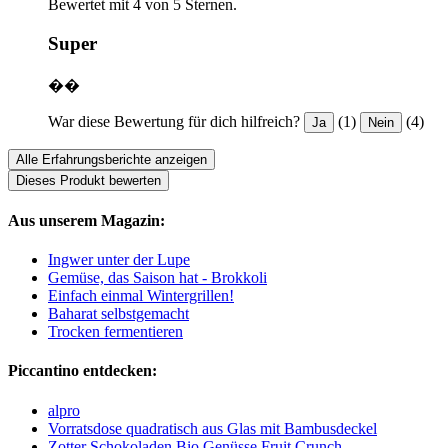
Bewertet mit 4 von 5 Sternen.
Super
��
War diese Bewertung für dich hilfreich?
(1)
(4)
Ja
Nein
Alle Erfahrungsberichte anzeigen
Dieses Produkt bewerten
Aus unserem Magazin:
Ingwer unter der Lupe
Gemüse, das Saison hat - Brokkoli
Einfach einmal Wintergrillen!
Baharat selbstgemacht
Trocken fermentieren
Piccantino entdecken:
alpro
Vorratsdose quadratisch aus Glas mit Bambusdeckel
Zotter Schokoladen Bio Genüsse Fruit Crunch