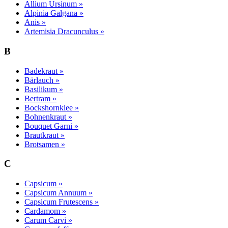
Allium Ursinum »
Alpinia Galgana »
Anis »
Artemisia Dracunculus »
B
Badekraut »
Bärlauch »
Basilikum »
Bertram »
Bockshornklee »
Bohnenkraut »
Bouquet Garni »
Brautkraut »
Brotsamen »
C
Capsicum »
Capsicum Annuum »
Capsicum Frutescens »
Cardamom »
Carum Carvi »