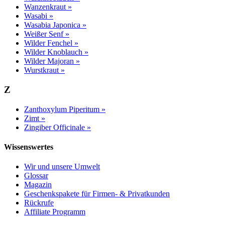
Wanzenkraut »
Wasabi »
Wasabia Japonica »
Weißer Senf »
Wilder Fenchel »
Wilder Knoblauch »
Wilder Majoran »
Wurstkraut »
Z
Zanthoxylum Piperitum »
Zimt »
Zingiber Officinale »
Wissenswertes
Wir und unsere Umwelt
Glossar
Magazin
Geschenkspakete für Firmen- & Privatkunden
Rückrufe
Affiliate Programm