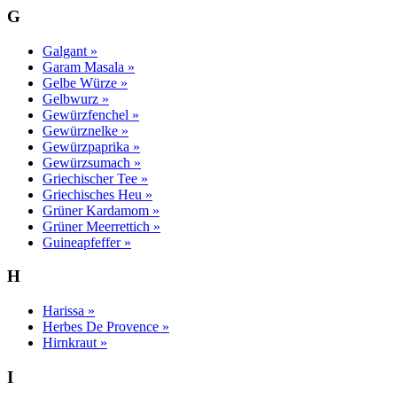
G
Galgant »
Garam Masala »
Gelbe Würze »
Gelbwurz »
Gewürzfenchel »
Gewürznelke »
Gewürzpaprika »
Gewürzsumach »
Griechischer Tee »
Griechisches Heu »
Grüner Kardamom »
Grüner Meerrettich »
Guineapfeffer »
H
Harissa »
Herbes De Provence »
Hirnkraut »
I