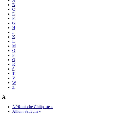
A
B
C
E
F
G
H
I
K
L
M
O
P
Q
R
S
T
V
W
Z
A
Afrikanische Chilipaste »
Allium Sativum »