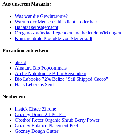
Aus unserem Magazin:
Was war die Gewürzroute?
Warum der Mensch Chilis liebt – oder hasst
Baharat selbstgemacht
Oregano - würzige Legenden und heilende Wirkungen
Klimaneutrale Produkte von Steirerkraft
Piccantino entdecken:
ahead
Alnatura Bio Popcornmais
Arche Naturküche Bifun Reisnudeln
Bio Labooko 72% Belize "Sail Shipped Cacao"
Haas Leberkäs Senf
Neuheiten:
Instick Eistee Zitrone
Gozney Dome 2 LPG EU
Obsthof Retter Organic Shrub Berry Power
Gozney Balance Placement Peel
Gozney Dough Cutter