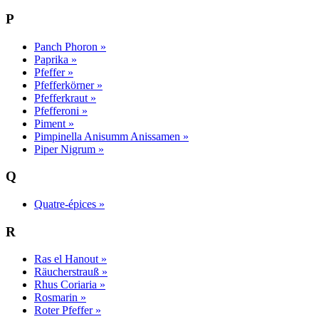
P
Panch Phoron »
Paprika »
Pfeffer »
Pfefferkörner »
Pfefferkraut »
Pfefferoni »
Piment »
Pimpinella Anisumm Anissamen »
Piper Nigrum »
Q
Quatre-épices »
R
Ras el Hanout »
Räucherstrauß »
Rhus Coriaria »
Rosmarin »
Roter Pfeffer »