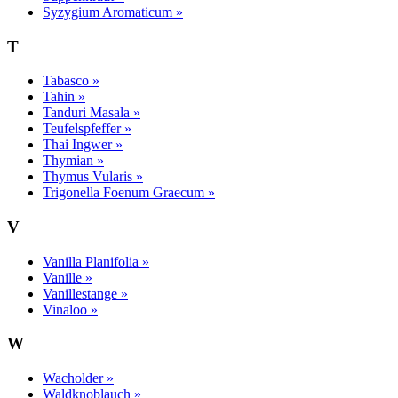
Syzygium Aromaticum »
T
Tabasco »
Tahin »
Tanduri Masala »
Teufelspfeffer »
Thai Ingwer »
Thymian »
Thymus Vularis »
Trigonella Foenum Graecum »
V
Vanilla Planifolia »
Vanille »
Vanillestange »
Vinaloo »
W
Wacholder »
Waldknoblauch »