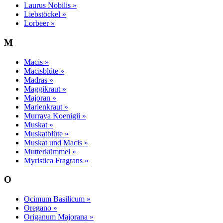
Laurus Nobilis »
Liebstöckel »
Lorbeer »
M
Macis »
Macisblüte »
Madras »
Maggikraut »
Majoran »
Marienkraut »
Murraya Koenigii »
Muskat »
Muskatblüte »
Muskat und Macis »
Mutterkümmel »
Myristica Fragrans »
O
Ocimum Basilicum »
Oregano »
Origanum Majorana »