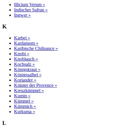
Illicium Verum »
Indischer Safran »
Ingwer »
K
Karbei »
Kardamom »
Karibische Chilisauce »
Knobi »
Knoblauch »
Kochsalz »
Königskraut »
Königssalbei »
Koriander »
Kräuter der Provence »
Kreuzkümmel »
Kumin »
Kümmel »
Kümmich »
Kurkuma »
L