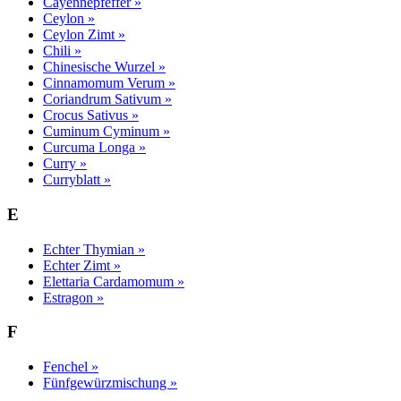
Cayennepfeffer »
Ceylon »
Ceylon Zimt »
Chili »
Chinesische Wurzel »
Cinnamomum Verum »
Coriandrum Sativum »
Crocus Sativus »
Cuminum Cyminum »
Curcuma Longa »
Curry »
Curryblatt »
E
Echter Thymian »
Echter Zimt »
Elettaria Cardamomum »
Estragon »
F
Fenchel »
Fünfgewürzmischung »