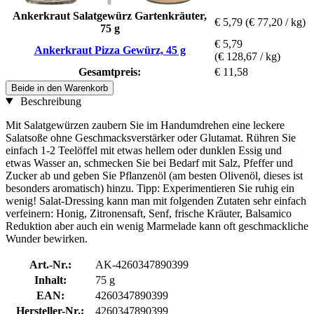
Ankerkraut Salatgewürz Gartenkräuter,
€ 5,79
(€ 77,20 / kg)
75 g
€ 5,79
Ankerkraut Pizza Gewürz, 45 g
(€ 128,67 / kg)
Gesamtpreis:
€ 11,58
Beide in den Warenkorb
Beschreibung
Mit Salatgewürzen zaubern Sie im Handumdrehen eine leckere
Salatsoße ohne Geschmacksverstärker oder Glutamat. Rühren Sie
einfach 1-2 Teelöffel mit etwas hellem oder dunklen Essig und
etwas Wasser an, schmecken Sie bei Bedarf mit Salz, Pfeffer und
Zucker ab und geben Sie Pflanzenöl (am besten Olivenöl, dieses ist
besonders aromatisch) hinzu. Tipp: Experimentieren Sie ruhig ein
wenig! Salat-Dressing kann man mit folgenden Zutaten sehr einfach
verfeinern: Honig, Zitronensaft, Senf, frische Kräuter, Balsamico
Reduktion aber auch ein wenig Marmelade kann oft geschmackliche
Wunder bewirken.
Art.-Nr.:
AK-4260347890399
Inhalt:
75 g
EAN:
4260347890399
Hersteller-Nr.:
4260347890399