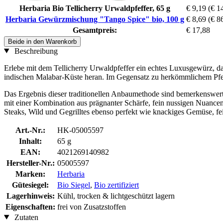
Herbaria Bio Tellicherry Urwaldpfeffer, 65 g
€ 9,19
(€ 1
Herbaria Gewürzmischung "Tango Spice" bio, 100 g
€ 8,69
(€ 8
Gesamtpreis:
€ 17,88
Beide in den Warenkorb
Beschreibung
Erlebe mit dem Tellicherry Urwaldpfeffer ein echtes Luxusgewürz, da
indischen Malabar-Küste heran. Im Gegensatz zu herkömmlichem Pfeffer
Das Ergebnis dieser traditionellen Anbaumethode sind bemerkenswert
mit einer Kombination aus prägnanter Schärfe, fein nussigen Nuancen u
Steaks, Wild und Gegrilltes ebenso perfekt wie knackiges Gemüse, fe
Art.-Nr.:
HK-05005597
Inhalt:
65 g
EAN:
4021269140982
Hersteller-Nr.:
05005597
Marken:
Herbaria
Gütesiegel:
Bio Siegel
,
Bio zertifiziert
Lagerhinweis:
Kühl, trocken & lichtgeschützt lagern
Eigenschaften:
frei von Zusatzstoffen
Zutaten