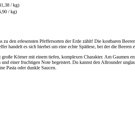
41,38 / kg)
6,90 / kg)
s zu den erlesensten Pfeffersorten der Erde zählt! Die kostbaren Beer
 handelt es sich hierbei um eine echte Spätlese, bei der die Beeren e
 große Körner mit einem tiefen, komplexen Charakter. Am Gaumen entf
nd einer fruchtigen Note begeistert. Du kannst den Allrounder unglaubli
ine Pasta oder dunkle Saucen.