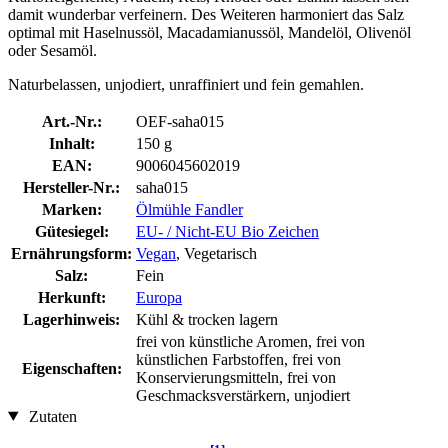
damit wunderbar verfeinern. Des Weiteren harmoniert das Salz
optimal mit Haselnussöl, Macadamianussöl, Mandelöl, Olivenöl
oder Sesamöl.
Naturbelassen, unjodiert, unraffiniert und fein gemahlen.
Art.-Nr.:
OEF-saha015
Inhalt:
150 g
EAN:
9006045602019
Hersteller-Nr.:
saha015
Marken:
Ölmühle Fandler
Gütesiegel:
EU- / Nicht-EU Bio Zeichen
Ernährungsform:
Vegan
, Vegetarisch
Salz:
Fein
Herkunft:
Europa
Lagerhinweis:
Kühl & trocken lagern
frei von künstliche Aromen, frei von
künstlichen Farbstoffen, frei von
Eigenschaften:
Konservierungsmitteln, frei von
Geschmacksverstärkern, unjodiert
Zutaten