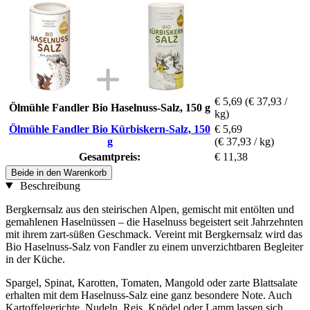
€ 5,69
(€ 37,93 /
Ölmühle Fandler Bio Haselnuss-Salz, 150 g
kg)
Ölmühle Fandler Bio Kürbiskern-Salz, 150
€ 5,69
g
(€ 37,93 / kg)
Gesamtpreis:
€ 11,38
Beide in den Warenkorb
Beschreibung
Bergkernsalz aus den steirischen Alpen, gemischt mit entölten und
gemahlenen Haselnüssen – die Haselnuss begeistert seit Jahrzehnten
mit ihrem zart-süßen Geschmack. Vereint mit Bergkernsalz wird das
Bio Haselnuss-Salz von Fandler zu einem unverzichtbaren Begleiter
in der Küche.
Spargel, Spinat, Karotten, Tomaten, Mangold oder zarte Blattsalate
erhalten mit dem Haselnuss-Salz eine ganz besondere Note. Auch
Kartoffelgerichte, Nudeln, Reis, Knödel oder Lamm lassen sich