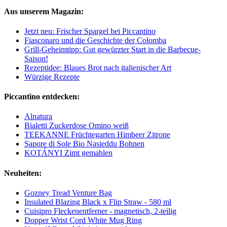
Aus unserem Magazin:
Jetzt neu: Frischer Spargel bei Piccantino
Fiasconaro und die Geschichte der Colomba
Grill-Geheimtipp: Gut gewürzter Start in die Barbecue-
Saison!
Rezeptidee: Blaues Brot nach italienischer Art
Würzige Rezepte
Piccantino entdecken:
Alnatura
Bialetti Zuckerdose Omino weiß
TEEKANNE Früchtegarten Himbeer Zitrone
Sapore di Sole Bio Nasieddu Bohnen
KOTÁNYI Zimt gemahlen
Neuheiten:
Gozney Tread Venture Bag
Insulated Blazing Black x Flip Straw - 580 ml
Cuisipro Fleckenentferner - magnetisch, 2-teilig
Dopper Wrist Cord White Mug Ring