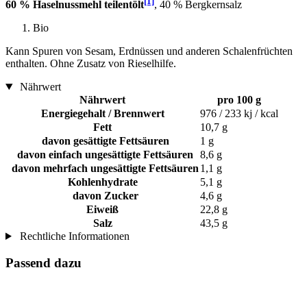
[1]
60 % Haselnussmehl teilentölt
, 40 % Bergkernsalz
Bio
Kann Spuren von Sesam, Erdnüssen und anderen Schalenfrüchten
enthalten. Ohne Zusatz von Rieselhilfe.
Nährwert
Nährwert
pro 100 g
Energiegehalt / Brennwert
976 / 233 kj / kcal
Fett
10,7 g
davon gesättigte Fettsäuren
1 g
davon einfach ungesättigte Fettsäuren
8,6 g
davon mehrfach ungesättigte Fettsäuren
1,1 g
Kohlenhydrate
5,1 g
davon Zucker
4,6 g
Eiweiß
22,8 g
Salz
43,5 g
Rechtliche Informationen
Passend dazu