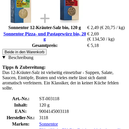
Sonnentor 12-Kräuter-Salz bio, 120 g
€ 2,49
(€ 20,75 / kg)
Sonnentor Pizza- und Pastagewürz bio, 20
€ 2,69
g
(€ 134,50 / kg)
Gesamtpreis:
€ 5,18
Beide in den Warenkorb
Beschreibung
Tipps & Zubereitung:
Das 12-Kräuter-Salz ist vielseitig einsetzbar - Suppen, Salate,
Saucen, Eintöpfe, Braten und vieles mehr lässt sich damit
aromatisch verfeinern. Ein Klassiker, der in keiner Küche fehlen
sollte.
Art.-Nr.:
ST-003118
Inhalt:
120 g
EAN:
9004145003118
Hersteller-Nr.:
3118
Marken:
Sonnentor