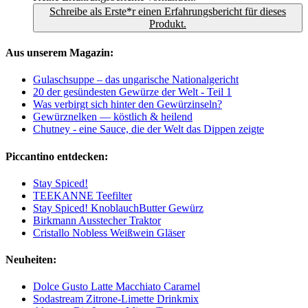
Schreibe als Erste*r einen Erfahrungsbericht für dieses
Produkt.
Aus unserem Magazin:
Gulaschsuppe – das ungarische Nationalgericht
20 der gesündesten Gewürze der Welt - Teil 1
Was verbirgt sich hinter den Gewürzinseln?
Gewürznelken — köstlich & heilend
Chutney - eine Sauce, die der Welt das Dippen zeigte
Piccantino entdecken:
Stay Spiced!
TEEKANNE Teefilter
Stay Spiced! KnoblauchButter Gewürz
Birkmann Ausstecher Traktor
Cristallo Nobless Weißwein Gläser
Neuheiten:
Dolce Gusto Latte Macchiato Caramel
Sodastream Zitrone-Limette Drinkmix