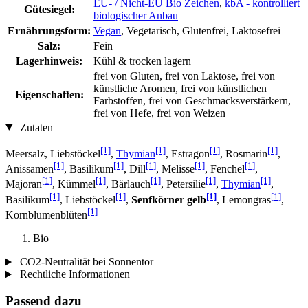
EU- / Nicht-EU Bio Zeichen
,
kbA - kontrolliert
Gütesiegel:
biologischer Anbau
Ernährungsform:
Vegan
, Vegetarisch, Glutenfrei, Laktosefrei
Salz:
Fein
Lagerhinweis:
Kühl & trocken lagern
frei von Gluten, frei von Laktose, frei von
künstliche Aromen, frei von künstlichen
Eigenschaften:
Farbstoffen, frei von Geschmacksverstärkern,
frei von Hefe, frei von Weizen
Zutaten
[1]
[1]
[1]
[1]
Meersalz, Liebstöckel
,
Thymian
, Estragon
, Rosmarin
,
[1]
[1]
[1]
[1]
[1]
Anissamen
, Basilikum
, Dill
, Melisse
, Fenchel
,
[1]
[1]
[1]
[1]
[1]
Majoran
, Kümmel
, Bärlauch
, Petersilie
,
Thymian
,
[1]
[1]
[1]
[1]
Basilikum
, Liebstöckel
,
Senfkörner gelb
, Lemongras
,
[1]
Kornblumenblüten
Bio
CO2-Neutralität bei Sonnentor
Rechtliche Informationen
Passend dazu