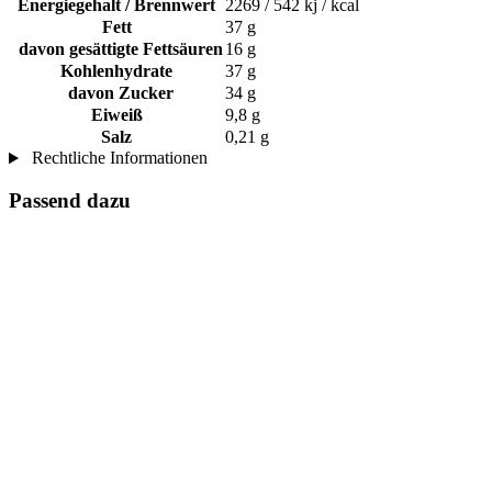
Energiegehalt / Brennwert
2269 / 542 kj / kcal
Fett
37 g
davon gesättigte Fettsäuren
16 g
Kohlenhydrate
37 g
davon Zucker
34 g
Eiweiß
9,8 g
Salz
0,21 g
Rechtliche Informationen
Passend dazu