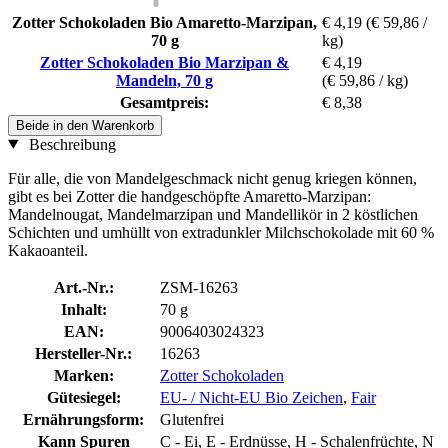
Zotter Schokoladen Bio Amaretto-Marzipan,
€ 4,19
(€ 59,86 /
70 g
kg)
Zotter Schokoladen Bio Marzipan &
€ 4,19
Mandeln, 70 g
(€ 59,86 / kg)
Gesamtpreis:
€ 8,38
Beide in den Warenkorb
Beschreibung
Für alle, die von Mandelgeschmack nicht genug kriegen können,
gibt es bei Zotter die handgeschöpfte Amaretto-Marzipan:
Mandelnougat, Mandelmarzipan und Mandellikör in 2 köstlichen
Schichten und umhüllt von extradunkler Milchschokolade mit 60 %
Kakaoanteil.
Art.-Nr.:
ZSM-16263
Inhalt:
70 g
EAN:
9006403024323
Hersteller-Nr.:
16263
Marken:
Zotter Schokoladen
Gütesiegel:
EU- / Nicht-EU Bio Zeichen
,
Fair
Ernährungsform:
Glutenfrei
Kann Spuren
C - Ei, E - Erdnüsse, H - Schalenfrüchte, N