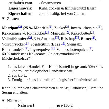
enthalten von:
- Sesamsamen
Lagerhinweis:
Kühl, trocken & lichtgeschützt lagern
Eigenschaften:
alkoholhaltig, frei von Gluten
Zutaten
[2]
[2]
[2]
[2]
Marzipan
(
25 % Mandeln
, Zucker
, Invertzuckersirup
),
[1]
[1]
[2]
[1]
Kakaomasse
, Rohrzucker
,
Mandeln
, Kakaobutter
,
[2]
[2]
[2]
[2]
Vollmilchpulver
, 3 % Amaretto
, Reissirup
,
Butter
,
[1]
[3]
Vollrohrzucker
,
Sojalecithin (E322)
, Steinsalz,
[2]
[2]
[2]
Bittermandelöl
, Ingwerpulver
, Vanilleschotenpulver
,
60 % mindestens Kakaoanteil (in der extradunklen
Milchschokolade*)
aus fairem Handel, Fair-Handelsanteil insgesamt: 50% / aus
kontrolliert biologischer Landwirtschaft
aus k.b.L.
Emulgator / aus kontrolliert biologischer Landwirtschaft
Kann Spuren von Schalenfrüchten aller Art, Erdnüssen, Eiern und
Sesam enthalten.
Nährwert
Nährwert
pro 100 g