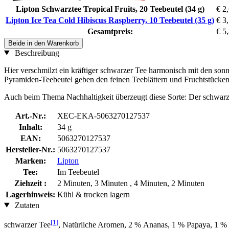
Lipton Schwarztee Tropical Fruits, 20 Teebeutel (34 g)
€ 2
Lipton Ice Tea Cold Hibiscus Raspberry, 10 Teebeutel (35 g)
€ 3
Gesamtpreis:
€ 5
Beide in den Warenkorb
Beschreibung
Hier verschmilzt ein kräftiger schwarzer Tee harmonisch mit den so
Pyramiden-Teebeutel geben den feinen Teeblättern und Fruchtstücken
Auch beim Thema Nachhaltigkeit überzeugt diese Sorte: Der schwarze
Art.-Nr.:
XEC-EKA-5063270127537
Inhalt:
34 g
EAN:
5063270127537
Hersteller-Nr.:
5063270127537
Marken:
Lipton
Tee:
Im Teebeutel
Ziehzeit :
2 Minuten, 3 Minuten , 4 Minuten, 2 Minuten
Lagerhinweis:
Kühl & trocken lagern
Zutaten
[1]
schwarzer Tee
, Natürliche Aromen, 2 % Ananas, 1 % Papaya, 1 