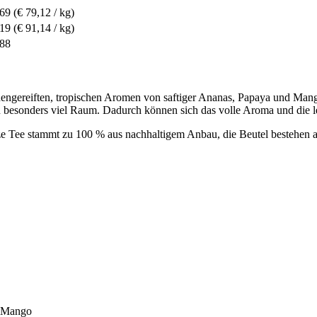
,69
(€ 79,12 / kg)
,19
(€ 91,14 / kg)
,88
nnengereiften, tropischen Aromen von saftiger Ananas, Papaya und Man
 besonders viel Raum. Dadurch können sich das volle Aroma und die le
 Tee stammt zu 100 % aus nachhaltigem Anbau, die Beutel bestehen au
% Mango