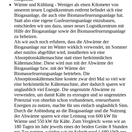
Wärme und Kühlung - Weniger als einen Kilometer von
unserem neuen Logistikzentrum entfernt befindet sich eine
Biogasanlage, die auch eine Biomassefeuerungsanlage hat.
Statt also eine eigene Gasfeuerungsanlage einzubauen,
entschieden wir uns dazu, unser neues Logistikzentrum mit
Hilfe der Biogasanlage sowie der Biomassefeuerungsanlage
zu beheizen.
Als wir auch noch erfuhren, dass die Abwärme der
Biogasanlage nur im Winter wirklich verwendet, im Sommer
aber nutzlos abgeführt wird, installierten wir eine
Absorptionskältemaschine statt einer herkömmlichen
Kältemaschine. Diese wird nun mit der Abwärme der
Biogasanlage bzw. mit der Wärme der
Biomassefeuerungsanlage betrieben. Die
Absorptionskältemaschine kostete zwar drei Mal so viel wie
eine herkömmliche Kältemaschine, aber dadurch sparen wir
unglaublich viel Energie. Die ungenutzte Abwärme zu
verwenden, um damit Kälte zu erzeugen und so ungenutztes
Potenzial von ohnehin schon vorhandenen, erneuerbaren
Energien zu nutzen, machte für uns einfach unglaublich Sinn.
Durch die Anbindung an die Biogasanlage und die Nutzung
der Abwärme sparen wir eine Leistung von 600 kW für
Wärme und 550 kW für Kälte. Zum Vergleich: wenn wir an
180 Tagen im Jahr jeweils eines der beiden Geräte 8 Stunden
pro Tag nutzten, würden wir im Schnitt rund 1.680 kWh pro