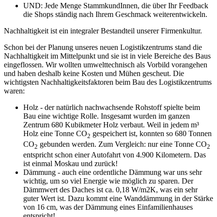
UND: Jede Menge StammkundInnen, die über Ihr Feedback
die Shops ständig nach Ihrem Geschmack weiterentwickeln.
Nachhaltigkeit ist ein integraler Bestandteil unserer Firmenkultur.
Schon bei der Planung unseres neuen Logistikzentrums stand die
Nachhaltigkeit im Mittelpunkt und sie ist in viele Bereiche des Baus
eingeflossen. Wir wollten umwelttechnisch als Vorbild vorangehen
und haben deshalb keine Kosten und Mühen gescheut. Die
wichtigsten Nachhaltigkeitsfaktoren beim Bau des Logistikzentrums
waren:
Holz - der natürlich nachwachsende Rohstoff spielte beim
Bau eine wichtige Rolle. Insgesamt wurden im ganzen
Zentrum 680 Kubikmeter Holz verbaut. Weil in jedem m³
Holz eine Tonne CO
gespeichert ist, konnten so 680 Tonnen
2
CO
gebunden werden. Zum Vergleich: nur eine Tonne CO
2
2
entspricht schon einer Autofahrt von 4.900 Kilometern. Das
ist einmal Moskau und zurück!
Dämmung - auch eine ordentliche Dämmung war uns sehr
wichtig, um so viel Energie wie möglich zu sparen. Der
Dämmwert des Daches ist ca. 0,18 W/m2K, was ein sehr
guter Wert ist. Dazu kommt eine Wanddämmung in der Stärke
von 16 cm, was der Dämmung eines Einfamilienhauses
entspricht!