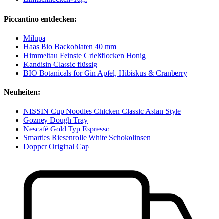
Piccantino entdecken:
Milupa
Haas Bio Backoblaten 40 mm
Himmeltau Feinste Grießflocken Honig
Kandisin Classic flüssig
BIO Botanicals for Gin Apfel, Hibiskus & Cranberry
Neuheiten:
NISSIN Cup Noodles Chicken Classic Asian Style
Gozney Dough Tray
Nescafé Gold Typ Espresso
Smarties Riesenrolle White Schokolinsen
Dopper Original Cap