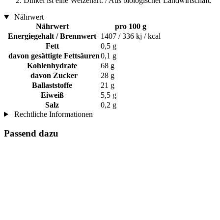
Dinkel ist eine Weizenart. / Aus biologischer Landwirtschaft.
Nährwert
Nährwert
pro 100 g
Energiegehalt / Brennwert
1407 / 336 kj / kcal
Fett
0,5 g
davon gesättigte Fettsäuren
0,1 g
Kohlenhydrate
68 g
davon Zucker
28 g
Ballaststoffe
21 g
Eiweiß
5,5 g
Salz
0,2 g
Rechtliche Informationen
Passend dazu