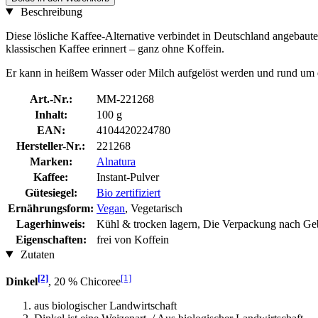
Beschreibung
Diese lösliche Kaffee-Alternative verbindet in Deutschland angebau
klassischen Kaffee erinnert – ganz ohne Koffein.
Er kann in heißem Wasser oder Milch aufgelöst werden und rund um
Art.-Nr.:
MM-221268
Inhalt:
100 g
EAN:
4104420224780
Hersteller-Nr.:
221268
Marken:
Alnatura
Kaffee:
Instant-Pulver
Gütesiegel:
Bio zertifiziert
Ernährungsform:
Vegan
, Vegetarisch
Lagerhinweis:
Kühl & trocken lagern, Die Verpackung nach Ge
Eigenschaften:
frei von Koffein
Zutaten
[2]
[1]
Dinkel
, 20 % Chicoree
aus biologischer Landwirtschaft