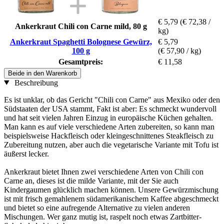
€ 5,79
(€ 72,38 /
Ankerkraut Chili con Carne mild, 80 g
kg)
Ankerkraut Spaghetti Bolognese Gewürz,
€ 5,79
100 g
(€ 57,90 / kg)
Gesamtpreis:
€ 11,58
Beide in den Warenkorb
Beschreibung
Es ist unklar, ob das Gericht "Chili con Carne" aus Mexiko oder den
Südstaaten der USA stammt, Fakt ist aber: Es schmeckt wundervoll
und hat seit vielen Jahren Einzug in europäische Küchen gehalten.
Man kann es auf viele verschiedene Arten zubereiten, so kann man
beispielsweise Hackfleisch oder kleingeschnittenes Steakfleisch zu
Zubereitung nutzen, aber auch die vegetarische Variante mit Tofu ist
äußerst lecker.
Ankerkraut bietet Ihnen zwei verschiedene Arten von Chili con
Carne an, dieses ist die milde Variante, mit der Sie auch
Kindergaumen glücklich machen können. Unsere Gewürzmischung
ist mit frisch gemahlenem südamerikanischem Kaffee abgeschmeckt
und bietet so eine aufregende Alternative zu vielen anderen
Mischungen. Wer ganz mutig ist, raspelt noch etwas Zartbitter-