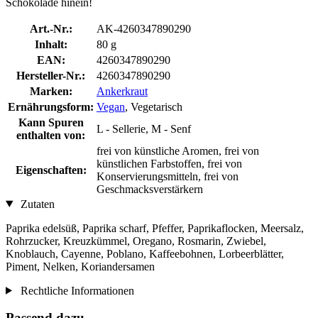
Schokolade hinein!
Art.-Nr.:
AK-4260347890290
Inhalt:
80 g
EAN:
4260347890290
Hersteller-Nr.:
4260347890290
Marken:
Ankerkraut
Ernährungsform:
Vegan
, Vegetarisch
Kann Spuren
L - Sellerie, M - Senf
enthalten von:
frei von künstliche Aromen, frei von
künstlichen Farbstoffen, frei von
Eigenschaften:
Konservierungsmitteln, frei von
Geschmacksverstärkern
Zutaten
Paprika edelsüß, Paprika scharf, Pfeffer, Paprikaflocken, Meersalz,
Rohrzucker, Kreuzkümmel, Oregano, Rosmarin, Zwiebel,
Knoblauch, Cayenne, Poblano, Kaffeebohnen, Lorbeerblätter,
Piment, Nelken, Koriandersamen
Rechtliche Informationen
Passend dazu