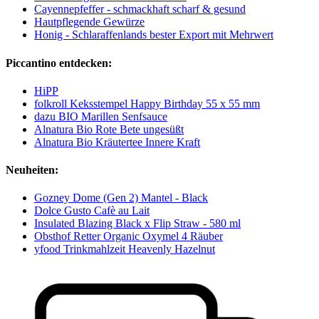
Cayennepfeffer - schmackhaft scharf & gesund
Hautpflegende Gewürze
Honig - Schlaraffenlands bester Export mit Mehrwert
Piccantino entdecken:
HiPP
folkroll Keksstempel Happy Birthday 55 x 55 mm
dazu BIO Marillen Senfsauce
Alnatura Bio Rote Bete ungesüßt
Alnatura Bio Kräutertee Innere Kraft
Neuheiten:
Gozney Dome (Gen 2) Mantel - Black
Dolce Gusto Cafè au Lait
Insulated Blazing Black x Flip Straw - 580 ml
Obsthof Retter Organic Oxymel 4 Räuber
yfood Trinkmahlzeit Heavenly Hazelnut