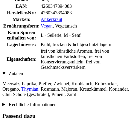
EAN:
4260347894083
Hersteller-Nr.:
4260347894083
Marken:
Ankerkraut
Ernährungsform:
Vegan
, Vegetarisch
Kann Spuren
L - Sellerie, M - Senf
enthalten von:
Lagerhinweis:
Kühl, trocken & lichtgeschützt lagern
frei von künstliche Aromen, frei von
künstlichen Farbstoffen, frei von
Eigenschaften:
Konservierungsmitteln, frei von
Geschmacksverstärkern
Zutaten
Meersalz, Paprika, Pfeffer, Zwiebel, Knoblauch, Rohrzucker,
Oregano,
Thymian
, Rosmarin, Majoran, Kreuzkümmel, Koriander,
Chili Schote (geschrotet), Piment, Zimt
Rechtliche Informationen
Passend dazu