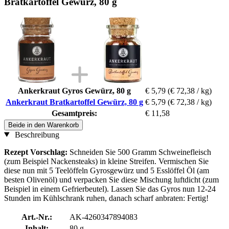
Bratkartoffel Gewürz, 80 g
Ankerkraut Gyros Gewürz, 80 g
€ 5,79
(€ 72,38 / kg)
Ankerkraut Bratkartoffel Gewürz, 80 g
€ 5,79
(€ 72,38 / kg)
Gesamtpreis:
€ 11,58
Beide in den Warenkorb
Beschreibung
Rezept Vorschlag:
Schneiden Sie 500 Gramm Schweinefleisch
(zum Beispiel Nackensteaks) in kleine Streifen. Vermischen Sie
diese nun mit 5 Teelöffeln Gyrosgewürz und 5 Esslöffel Öl (am
besten Olivenöl) und verpacken Sie diese Mischung luftdicht (zum
Beispiel in einem Gefrierbeutel). Lassen Sie das Gyros nun 12-24
Stunden im Kühlschrank ruhen, danach scharf anbraten: Fertig!
Art.-Nr.:
AK-4260347894083
Inhalt:
80 g