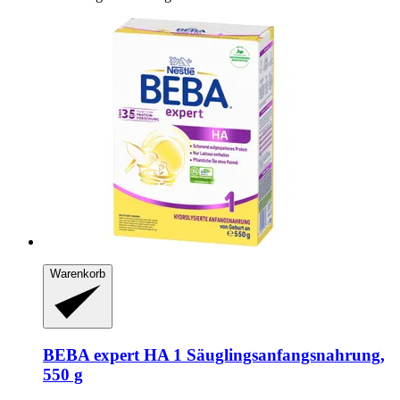
Warenkorb
BEBA
expert HA 1 Säuglingsanfangsnahrung,
550 g