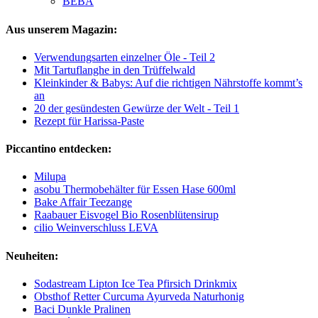
BEBA
Aus unserem Magazin:
Verwendungsarten einzelner Öle - Teil 2
Mit Tartuflanghe in den Trüffelwald
Kleinkinder & Babys: Auf die richtigen Nährstoffe kommt’s
an
20 der gesündesten Gewürze der Welt - Teil 1
Rezept für Harissa-Paste
Piccantino entdecken:
Milupa
asobu Thermobehälter für Essen Hase 600ml
Bake Affair Teezange
Raabauer Eisvogel Bio Rosenblütensirup
cilio Weinverschluss LEVA
Neuheiten:
Sodastream Lipton Ice Tea Pfirsich Drinkmix
Obsthof Retter Curcuma Ayurveda Naturhonig
Baci Dunkle Pralinen