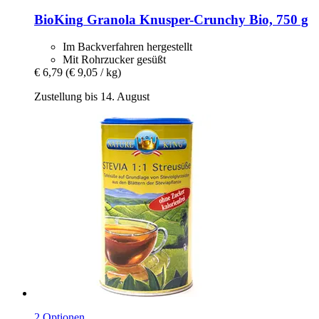
BioKing
Granola Knusper-​Crunchy Bio, 750 g
Im Backverfahren hergestellt
Mit Rohrzucker gesüßt
€ 6,79
(€ 9,05 / kg)
Zustellung bis 14. August
2 Optionen