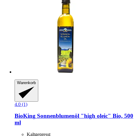
Warenkorb
4.0 (1)
BioKing
Sonnenblumenöl "high oleic" Bio, 500
ml
Kaltgepresst