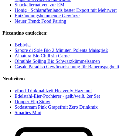
Snackalternativen zur EM
Honig - Schlaraffenlands bester Export mit Mehrwert
Entzündungshemmende Gewürze
Neuer Trend: Food Pairing
Piccantino entdecken:
Bebivita
Sapore di Sole Bio 2 Minuten-Polenta Maisgrieß
Alnatura Bio Chili sin Carne
Ölmühle Solling Bio Schwarzkümmelsamen
Casale Paradiso Gewürzmischung für Bauernspaghetti
Neuheiten:
yfood Trinkmahlzeit Heavenly Hazelnut
Edelstahl-Eier-Pochierer - gelb/weiß, 2er Set
Dopper Flip Straw
Sodastream Pink Grapefruit Zero Drinkmix
Smarties Mini