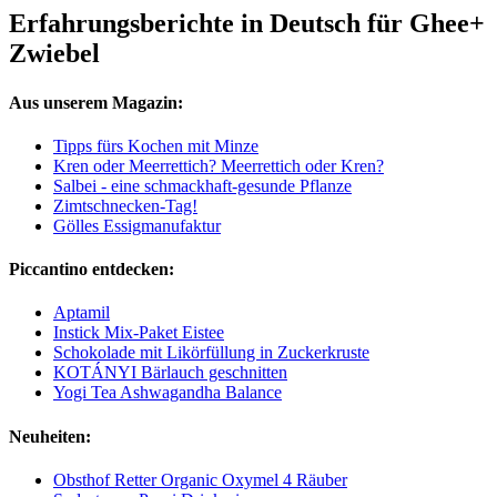
Erfahrungsberichte in Deutsch für Ghee+
Zwiebel
Aus unserem Magazin:
Tipps fürs Kochen mit Minze
Kren oder Meerrettich? Meerrettich oder Kren?
Salbei - eine schmackhaft-gesunde Pflanze
Zimtschnecken-Tag!
Gölles Essigmanufaktur
Piccantino entdecken:
Aptamil
Instick Mix-Paket Eistee
Schokolade mit Likörfüllung in Zuckerkruste
KOTÁNYI Bärlauch geschnitten
Yogi Tea Ashwagandha Balance
Neuheiten:
Obsthof Retter Organic Oxymel 4 Räuber