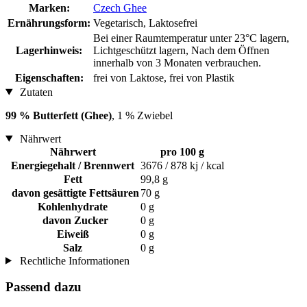
Marken:
Czech Ghee
Ernährungsform:
Vegetarisch, Laktosefrei
Bei einer Raumtemperatur unter 23°C lagern,
Lagerhinweis:
Lichtgeschützt lagern, Nach dem Öffnen
innerhalb von 3 Monaten verbrauchen.
Eigenschaften:
frei von Laktose, frei von Plastik
Zutaten
99 % Butterfett (Ghee)
, 1 % Zwiebel
Nährwert
Nährwert
pro 100 g
Energiegehalt / Brennwert
3676 / 878 kj / kcal
Fett
99,8 g
davon gesättigte Fettsäuren
70 g
Kohlenhydrate
0 g
davon Zucker
0 g
Eiweiß
0 g
Salz
0 g
Rechtliche Informationen
Passend dazu