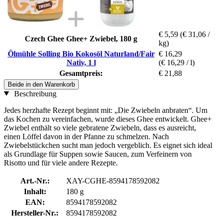
€ 5,59
(€ 31,06 /
Czech Ghee Ghee+ Zwiebel, 180 g
kg)
Ölmühle Solling Bio Kokosöl Naturland/Fair
€ 16,29
Nativ, 1 l
(€ 16,29 / l)
Gesamtpreis:
€ 21,88
Beide in den Warenkorb
Beschreibung
Jedes herzhafte Rezept beginnt mit: „Die Zwiebeln anbraten“. Um
das Kochen zu vereinfachen, wurde dieses Ghee entwickelt. Ghee+
Zwiebel enthält so viele gebratene Zwiebeln, dass es ausreicht,
einen Löffel davon in der Pfanne zu schmelzen. Nach
Zwiebelstückchen sucht man jedoch vergeblich. Es eignet sich ideal
als Grundlage für Suppen sowie Saucen, zum Verfeinern von
Risotto und für viele andere Rezepte.
Art.-Nr.:
XAY-CGHE-8594178592082
Inhalt:
180 g
EAN:
8594178592082
Hersteller-Nr.:
8594178592082