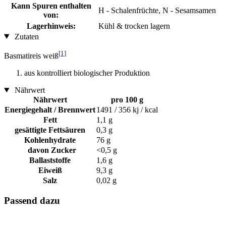
Kann Spuren enthalten
H - Schalenfrüchte, N - Sesamsamen
von:
Lagerhinweis:
Kühl & trocken lagern
Zutaten
[1]
Basmatireis weiß
aus kontrolliert biologischer Produktion
Nährwert
Nährwert
pro 100 g
Energiegehalt / Brennwert
1491 / 356 kj / kcal
Fett
1,1 g
gesättigte Fettsäuren
0,3 g
Kohlenhydrate
76 g
davon Zucker
<0,5 g
Ballaststoffe
1,6 g
Eiweiß
9,3 g
Salz
0,02 g
Passend dazu