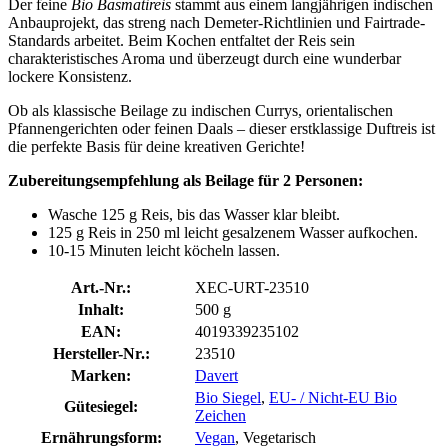
Der feine
Bio Basmatireis
stammt aus einem langjährigen indischen
Anbauprojekt, das streng nach Demeter-Richtlinien und Fairtrade-
Standards arbeitet. Beim Kochen entfaltet der Reis sein
charakteristisches Aroma und überzeugt durch eine wunderbar
lockere Konsistenz.
Ob als klassische Beilage zu indischen Currys, orientalischen
Pfannengerichten oder feinen Daals – dieser erstklassige Duftreis ist
die perfekte Basis für deine kreativen Gerichte!
Zubereitungsempfehlung als Beilage für 2 Personen:
Wasche 125 g Reis, bis das Wasser klar bleibt.
125 g Reis in 250 ml leicht gesalzenem Wasser aufkochen.
10-15 Minuten leicht köcheln lassen.
Art.-Nr.:
XEC-URT-23510
Inhalt:
500 g
EAN:
4019339235102
Hersteller-Nr.:
23510
Marken:
Davert
Bio Siegel
,
EU- / Nicht-EU Bio
Gütesiegel:
Zeichen
Ernährungsform:
Vegan
, Vegetarisch