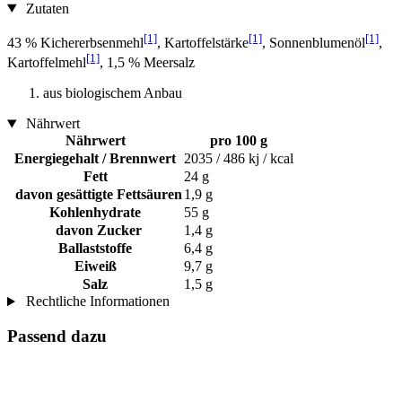
Zutaten
[1]
[1]
[1]
43 % Kichererbsenmehl
, Kartoffelstärke
, Sonnenblumenöl
,
[1]
Kartoffelmehl
, 1,5 % Meersalz
aus biologischem Anbau
Nährwert
Nährwert
pro 100 g
Energiegehalt / Brennwert
2035 / 486 kj / kcal
Fett
24 g
davon gesättigte Fettsäuren
1,9 g
Kohlenhydrate
55 g
davon Zucker
1,4 g
Ballaststoffe
6,4 g
Eiweiß
9,7 g
Salz
1,5 g
Rechtliche Informationen
Passend dazu