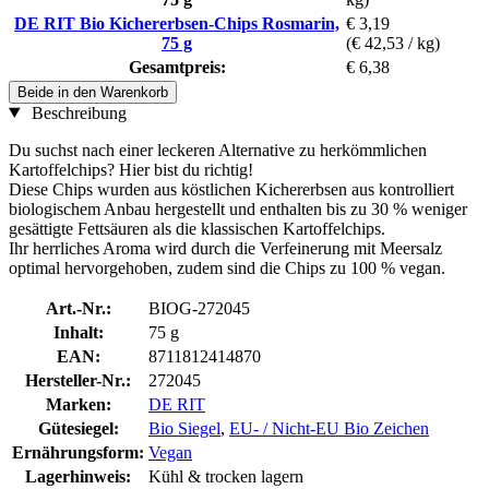
DE RIT Bio Kichererbsen-Chips Rosmarin,
€ 3,19
75 g
(€ 42,53 / kg)
Gesamtpreis:
€ 6,38
Beide in den Warenkorb
Beschreibung
Du suchst nach einer leckeren Alternative zu herkömmlichen
Kartoffelchips? Hier bist du richtig!
Diese Chips wurden aus köstlichen Kichererbsen aus kontrolliert
biologischem Anbau hergestellt und enthalten bis zu 30 % weniger
gesättigte Fettsäuren als die klassischen Kartoffelchips.
Ihr herrliches Aroma wird durch die Verfeinerung mit Meersalz
optimal hervorgehoben, zudem sind die Chips zu 100 % vegan.
Art.-Nr.:
BIOG-272045
Inhalt:
75 g
EAN:
8711812414870
Hersteller-Nr.:
272045
Marken:
DE RIT
Gütesiegel:
Bio Siegel
,
EU- / Nicht-EU Bio Zeichen
Ernährungsform:
Vegan
Lagerhinweis:
Kühl & trocken lagern