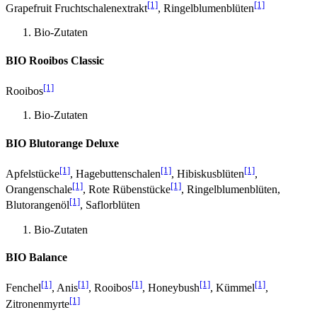
[1]
[1]
Grapefruit Fruchtschalenextrakt
, Ringelblumenblüten
Bio-Zutaten
BIO Rooibos Classic
[1]
Rooibos
Bio-Zutaten
BIO Blutorange Deluxe
[1]
[1]
[1]
Apfelstücke
, Hagebuttenschalen
, Hibiskusblüten
,
[1]
[1]
Orangenschale
, Rote Rübenstücke
, Ringelblumenblüten,
[1]
Blutorangenöl
, Saflorblüten
Bio-Zutaten
BIO Balance
[1]
[1]
[1]
[1]
[1]
Fenchel
, Anis
, Rooibos
, Honeybush
, Kümmel
,
[1]
Zitronenmyrte