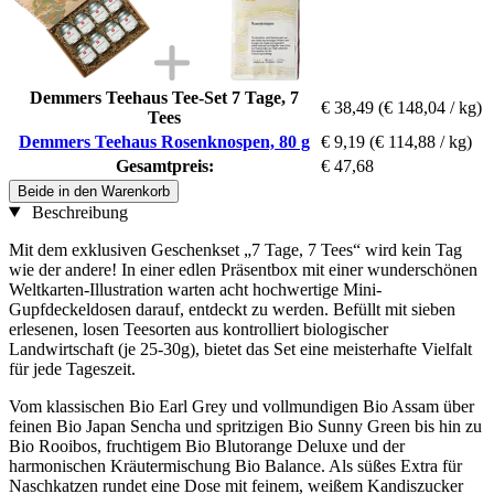
Demmers Teehaus Tee-Set 7 Tage, 7
€ 38,49
(€ 148,04 / kg)
Tees
Demmers Teehaus Rosenknospen, 80 g
€ 9,19
(€ 114,88 / kg)
Gesamtpreis:
€ 47,68
Beide in den Warenkorb
Beschreibung
Mit dem exklusiven Geschenkset „7 Tage, 7 Tees“ wird kein Tag
wie der andere! In einer edlen Präsentbox mit einer wunderschönen
Weltkarten-Illustration warten acht hochwertige Mini-
Gupfdeckeldosen darauf, entdeckt zu werden. Befüllt mit sieben
erlesenen, losen Teesorten aus kontrolliert biologischer
Landwirtschaft (je 25-30g), bietet das Set eine meisterhafte Vielfalt
für jede Tageszeit.
Vom klassischen Bio Earl Grey und vollmundigen Bio Assam über
feinen Bio Japan Sencha und spritzigen Bio Sunny Green bis hin zu
Bio Rooibos, fruchtigem Bio Blutorange Deluxe und der
harmonischen Kräutermischung Bio Balance. Als süßes Extra für
Naschkatzen rundet eine Dose mit feinem, weißem Kandiszucker