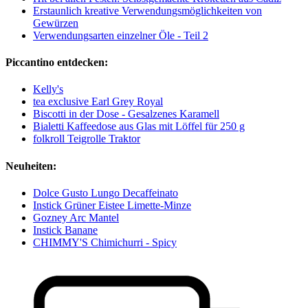
Erstaunlich kreative Verwendungsmöglichkeiten von
Gewürzen
Verwendungsarten einzelner Öle - Teil 2
Piccantino entdecken:
Kelly's
tea exclusive Earl Grey Royal
Biscotti in der Dose - Gesalzenes Karamell
Bialetti Kaffeedose aus Glas mit Löffel für 250 g
folkroll Teigrolle Traktor
Neuheiten:
Dolce Gusto Lungo Decaffeinato
Instick Grüner Eistee Limette-Minze
Gozney Arc Mantel
Instick Banane
CHIMMY'S Chimichurri - Spicy