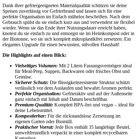
Dank ihrer gefriergeeigneten Materialqualität schützen sie deine
Speisen zuverlässig vor Gefrierbrand und lassen sich für eine
perfekte Organisation im Eisfach mühelos beschriften. Nach dem
Gebrauch spülst du sie einfach kurz aus und verwendest sie flexibel
wieder. Wenn sie das Ende ihrer Nutzungsdauer erreicht haben,
knotest du sie einfach zu und entsorgst sie im Heimkompost oder in
der Biotonne, wo sie sich komplett mikroplastikfrei zersetzen. Ein
elegantes Upgrade für einen bewussten, stilvollen Haushalt!
Die Highlights auf einen Blick:
Vielseitiges Volumen:
Mit 2 Litern Fassungsvermögen ideal
für Meal-Prep, Suppen, Backwaren oder frisches Obst und
Gemüse.
Sicherer Schutz:
Die flüssigkeitsresistente Struktur schützt
verlässlich vor dem Auslaufen und bewahrt Aromen perfekt.
Perfekte Organisation:
Gefrieraktiv und auf der Außenseite
ganz einfach mit Inhalt und Datum beschriftbar.
Premium-Qualität:
Komplett BPA-frei und vegan – ideal für
deine Lebensmittel.
Kompostierbar:
Für die rückstandslose Zersetzung im
eigenen Garten oder Biomüll.
Praktischer Vorrat:
Jede Box enthält 35 langlebige Beutel,
umweltfreundlich verpackt in einer komplett recycelbaren
Kartonbox.