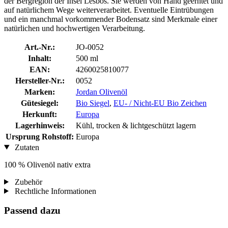
der Bergregion der Insel Lesbos. Sie werden von Hand geerntet und
auf natürlichem Wege weiterverarbeitet. Eventuelle Eintrübungen
und ein manchmal vorkommender Bodensatz sind Merkmale einer
natürlichen und hochwertigen Verarbeitung.
Art.-Nr.:
JO-0052
Inhalt:
500 ml
EAN:
4260025810077
Hersteller-Nr.:
0052
Marken:
Jordan Olivenöl
Gütesiegel:
Bio Siegel
,
EU- / Nicht-EU Bio Zeichen
Herkunft:
Europa
Lagerhinweis:
Kühl, trocken & lichtgeschützt lagern
Ursprung Rohstoff:
Europa
Zutaten
100 % Olivenöl nativ extra
Zubehör
Rechtliche Informationen
Passend dazu