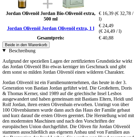
Jordan Olivenöl Jordan Bio-Olivenöl extra,
€ 16,39
(€ 32,78 /
500 ml
l)
€ 24,49
Jordan Olivenöl Jordan Olivenöl extra, 1 l
(€ 24,49 / l)
Gesamtpreis:
€ 40,88
Beide in den Warenkorb
Beschreibung
Aufgrund der speziellen Lagen der zertifizierten Grundstücke wirkt
das Jordan Olivenöl Bio etwas kerniger im Geschmack und gibt
dem sonst so milden Jordan Olivenöl einen wilderen Charakter.
Jordan Olivenöl ist ein Familienunternehmen, das heute in der 3.
Generation von Bastian Jordan geführt wird. Die Großeltern, Doris
& Thomas Kerner, sind 1989 auf die griechische Insel Lesbos
ausgewandert und haben gemeinsam mit Bastians Eltern, Heidi und
Rolf Jordan, ihren ersten Olivenhain erworben. Umringt von über
100 Olivenbäumen wurde dann auch das Haus der Familie gebaut
und kurz darauf die ersten Oliven geerntet. Die Herstellung wird mit
den modernsten Maschinen und nach den Vorschriften der
europäischen Union durchgeführt. Die Oliven für Jordan Olivenöl
stammen ausschließlich aus eigenem Anbau und von Familien aus