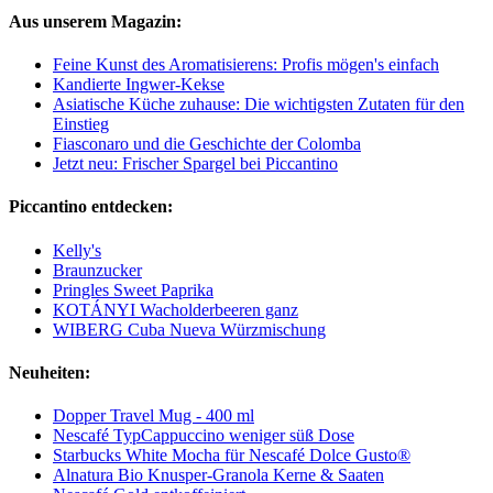
Aus unserem Magazin:
Feine Kunst des Aromatisierens: Profis mögen's einfach
Kandierte Ingwer-Kekse
Asiatische Küche zuhause: Die wichtigsten Zutaten für den
Einstieg
Fiasconaro und die Geschichte der Colomba
Jetzt neu: Frischer Spargel bei Piccantino
Piccantino entdecken:
Kelly's
Braunzucker
Pringles Sweet Paprika
KOTÁNYI Wacholderbeeren ganz
WIBERG Cuba Nueva Würzmischung
Neuheiten:
Dopper Travel Mug - 400 ml
Nescafé TypCappuccino weniger süß Dose
Starbucks White Mocha für Nescafé Dolce Gusto®
Alnatura Bio Knusper-Granola Kerne & Saaten