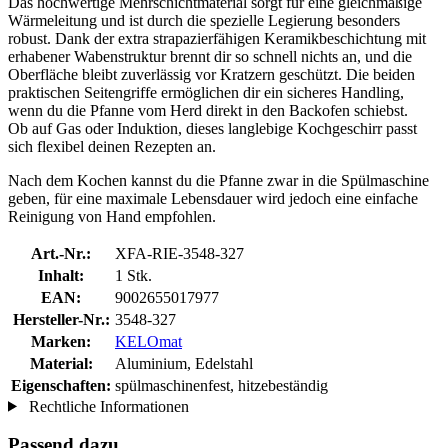
Das hochwertige Mehrschichtmaterial sorgt für eine gleichmäßige
Wärmeleitung und ist durch die spezielle Legierung besonders
robust. Dank der extra strapazierfähigen Keramikbeschichtung mit
erhabener Wabenstruktur brennt dir so schnell nichts an, und die
Oberfläche bleibt zuverlässig vor Kratzern geschützt. Die beiden
praktischen Seitengriffe ermöglichen dir ein sicheres Handling,
wenn du die Pfanne vom Herd direkt in den Backofen schiebst.
Ob auf Gas oder Induktion, dieses langlebige Kochgeschirr passt
sich flexibel deinen Rezepten an.
Nach dem Kochen kannst du die Pfanne zwar in die Spülmaschine
geben, für eine maximale Lebensdauer wird jedoch eine einfache
Reinigung von Hand empfohlen.
Art.-Nr.:
XFA-RIE-3548-327
Inhalt:
1 Stk.
EAN:
9002655017977
Hersteller-Nr.:
3548-327
Marken:
KELOmat
Material:
Aluminium, Edelstahl
Eigenschaften:
spülmaschinenfest, hitzebeständig
Rechtliche Informationen
Passend dazu