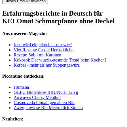
Dieses Produkt bewerten
Erfahrungsberichte in Deutsch für
KELOmat Schmorpfanne ohne Deckel
Aus unserem Magazin:
Jetzt wird eingekocht – nur wie?
Vier Rezepte für die Herbstküche
Rezept: Subji mit Karotten
Kokosöl: Der würzig-gesunde Trend beim Kochen!
Kerbel - mehr als nur Suppengewürz
Piccantino entdecken:
Humana
GEFU Butterdose BRUNCH 125 g
Airwaves Cherry Menthol
Cosmoveda Pippali gemahlen Bio
Zwergenwiese Bio Meerrettich Streich
Neuheiten: