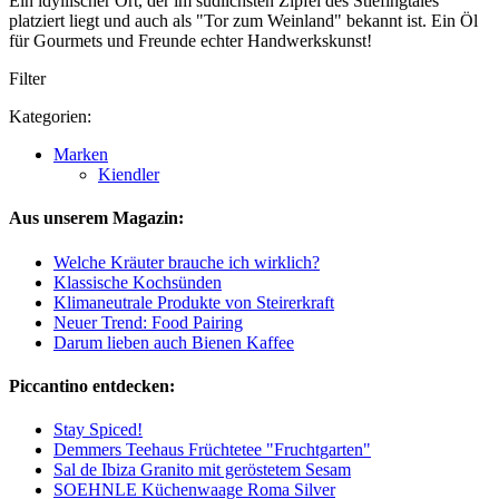
Ein idyllischer Ort, der im südlichsten Zipfel des Stiefingtales
platziert liegt und auch als "Tor zum Weinland" bekannt ist. Ein Öl
für Gourmets und Freunde echter Handwerkskunst!
Filter
Kategorien:
Marken
Kiendler
Aus unserem Magazin:
Welche Kräuter brauche ich wirklich?
Klassische Kochsünden
Klimaneutrale Produkte von Steirerkraft
Neuer Trend: Food Pairing
Darum lieben auch Bienen Kaffee
Piccantino entdecken:
Stay Spiced!
Demmers Teehaus Früchtetee "Fruchtgarten"
Sal de Ibiza Granito mit geröstetem Sesam
SOEHNLE Küchenwaage Roma Silver