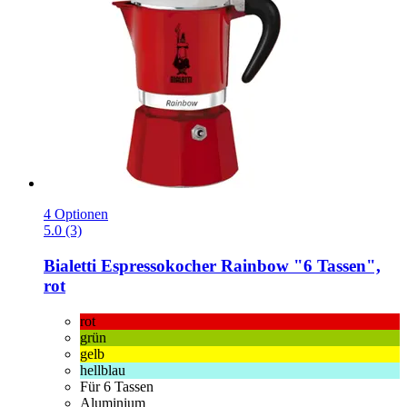
4 Optionen
5.0 (3)
Bialetti
Espressokocher Rainbow "6 Tassen",
rot
rot
grün
gelb
hellblau
Für 6 Tassen
Aluminium