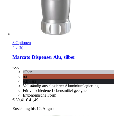
3 Optionen
4.3 (6)
Marcato
Dispenser Alu, silber
-5%
silber
rot
schwarz
Vollständig aus eloxierter Aluminiumlegierung
Für verschiedene Lebensmittel geeignet
Ergonomische Form
€ 39,41
€ 41,49
Zustellung bis 12. August