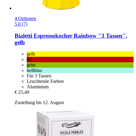
4 Optionen
5.0 (7)
Bialetti
Espressokocher Rainbow "3 Tassen",
gelb
gelb
rot
grün
hellblau
Für 3 Tassen
Leuchtende Farben
Aluminium
€ 25,49
Zustellung bis 12. August