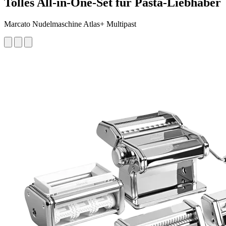
Tolles All-in-One-Set für Pasta-Liebhaber
Marcato Nudelmaschine Atlas+ Multipast