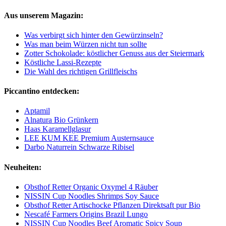
Aus unserem Magazin:
Was verbirgt sich hinter den Gewürzinseln?
Was man beim Würzen nicht tun sollte
Zotter Schokolade: köstlicher Genuss aus der Steiermark
Köstliche Lassi-Rezepte
Die Wahl des richtigen Grillfleischs
Piccantino entdecken:
Aptamil
Alnatura Bio Grünkern
Haas Karamellglasur
LEE KUM KEE Premium Austernsauce
Darbo Naturrein Schwarze Ribisel
Neuheiten:
Obsthof Retter Organic Oxymel 4 Räuber
NISSIN Cup Noodles Shrimps Soy Sauce
Obsthof Retter Artischocke Pflanzen Direktsaft pur Bio
Nescafé Farmers Origins Brazil Lungo
NISSIN Cup Noodles Beef Aromatic Spicy Soup