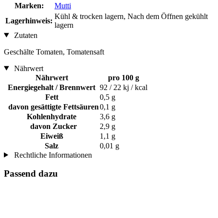
Marken:
Mutti
Kühl & trocken lagern, Nach dem Öffnen gekühlt
Lagerhinweis:
lagern
Zutaten
Geschälte Tomaten, Tomatensaft
Nährwert
Nährwert
pro 100 g
Energiegehalt / Brennwert
92 / 22 kj / kcal
Fett
0,5 g
davon gesättigte Fettsäuren
0,1 g
Kohlenhydrate
3,6 g
davon Zucker
2,9 g
Eiweiß
1,1 g
Salz
0,01 g
Rechtliche Informationen
Passend dazu