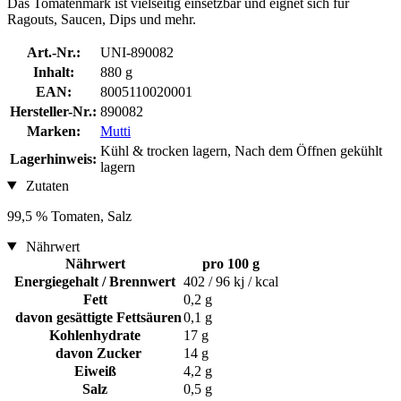
Das Tomatenmark ist vielseitig einsetzbar und eignet sich für
Ragouts, Saucen, Dips und mehr.
Art.-Nr.:
UNI-890082
Inhalt:
880 g
EAN:
8005110020001
Hersteller-Nr.:
890082
Marken:
Mutti
Kühl & trocken lagern, Nach dem Öffnen gekühlt
Lagerhinweis:
lagern
Zutaten
99,5 % Tomaten, Salz
Nährwert
Nährwert
pro 100 g
Energiegehalt / Brennwert
402 / 96 kj / kcal
Fett
0,2 g
davon gesättigte Fettsäuren
0,1 g
Kohlenhydrate
17 g
davon Zucker
14 g
Eiweiß
4,2 g
Salz
0,5 g