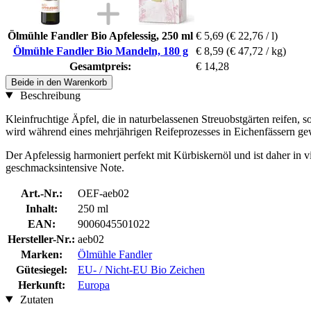
Ölmühle Fandler Bio Apfelessig, 250 ml
€ 5,69
(€ 22,76 / l)
Ölmühle Fandler Bio Mandeln, 180 g
€ 8,59
(€ 47,72 / kg)
Gesamtpreis:
€ 14,28
Beide in den Warenkorb
Beschreibung
Kleinfruchtige Äpfel, die in naturbelassenen Streuobstgärten reifen, 
wird während eines mehrjährigen Reifeprozesses in Eichenfässern g
Der Apfelessig harmoniert perfekt mit Kürbiskernöl und ist daher in
geschmacksintensive Note.
Art.-Nr.:
OEF-aeb02
Inhalt:
250 ml
EAN:
9006045501022
Hersteller-Nr.:
aeb02
Marken:
Ölmühle Fandler
Gütesiegel:
EU- / Nicht-EU Bio Zeichen
Herkunft:
Europa
Zutaten