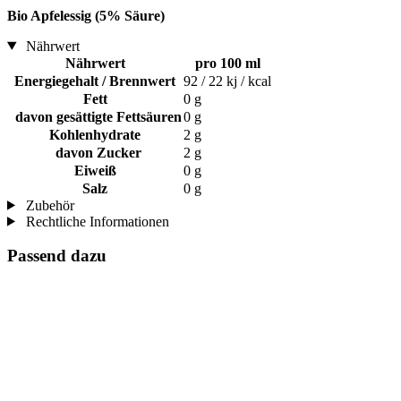
Bio Apfelessig (5% Säure)
Nährwert
Nährwert
pro 100 ml
Energiegehalt / Brennwert
92 / 22 kj / kcal
Fett
0 g
davon gesättigte Fettsäuren
0 g
Kohlenhydrate
2 g
davon Zucker
2 g
Eiweiß
0 g
Salz
0 g
Zubehör
Rechtliche Informationen
Passend dazu