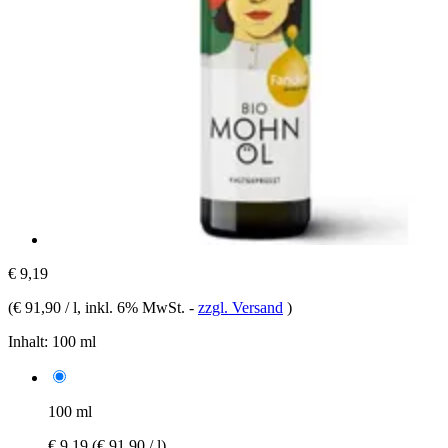
€ 9,19
(
€ 91,90 / l
, inkl. 6% MwSt.
-
zzgl. Versand
)
Inhalt:
100 ml
100 ml
€ 9,19
(€ 91,90 / l)