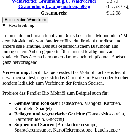
Waldviertler Graumohn g.U. Waldviertler
€ 3,79
Graumohn g.U., ungemahlen, 500 g
(€ 7,58 / kg)
Gesamtpreis:
€ 12,98
Beide in den Warenkorb
Beschreibung
Träumst du auch manchmal von Omas köstlichen Mohnnudeln? Mit
dem Bio-Mohnöl von Fandler erfüllst du dir nicht nur diese und
andere süße Träume. Das aus österreichischem Blaumohn aus
biologischem Anbau gepresste Öl schmeckt kräftig und zart
zugleich. Das Aroma harmoniert darum auch mit pikanten Speisen
ganz hervorragend.
Verwendung:
Da du kaltgepresstes Bio-Mohnöl höchstens leicht
erwärmen solltest, eignet sich das Öl nicht zum Braten oder Kochen,
sondern lediglich zum Verfeinern der fertigen Speisen.
Probiere das Fandler Bio-Mohnöl zum Beispiel auch für:
Gemüse und Rohkost
(Radieschen, Mangold, Karotten,
Kartoffeln, Spargel)
Beilagen und vegetarische Gerichte
(Tomate-Mozzarella,
Kartoffelnudeln, Gnocchi)
Suppen und Saucen
(Brokkolicremesuppe,
Spargelcremesuppe, Kartoffelcremesuppe, Lauchsuppe /