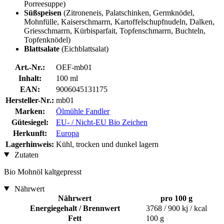
Porreesuppe)
Süßspeisen
(Zitroneneis, Palatschinken, Germknödel,
Mohnfülle, Kaiserschmarrn, Kartoffelschupfnudeln, Dalken,
Griesschmarrn, Kürbisparfait, Topfenschmarrn, Buchteln,
Topfenknödel)
Blattsalate
(Eichblattsalat)
Art.-Nr.:
OEF-mb01
Inhalt:
100 ml
EAN:
9006045131175
Hersteller-Nr.:
mb01
Marken:
Ölmühle Fandler
Gütesiegel:
EU- / Nicht-EU Bio Zeichen
Herkunft:
Europa
Lagerhinweis:
Kühl, trocken und dunkel lagern
Zutaten
Bio Mohnöl kaltgepresst
Nährwert
Nährwert
pro 100 g
Energiegehalt / Brennwert
3768 / 900 kj / kcal
Fett
100 g