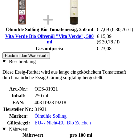
Ölmühle Solling Bio Tomatenessig, 250 ml
€ 7,69
(€ 30,76 / l)
Vita Verde Bio Olivenöl "Vita Verde", 500
€ 15,39
ml
(€ 30,78 / l)
Gesamtpreis:
€ 23,08
Beide in den Warenkorb
Beschreibung
Diese Essig-Rarität wird aus lange eingeköcheltem Tomatensaft
durch natürliche Essig-Gärung sorgfältig hergestellt.
Art.-Nr.:
OES-31921
Inhalt:
250 ml
EAN:
4031192319218
Hersteller-Nr.:
31921
Marken:
Ölmühle Solling
Gütesiegel:
EU- / Nicht-EU Bio Zeichen
Nährwert
Nährwert
pro 100 ml