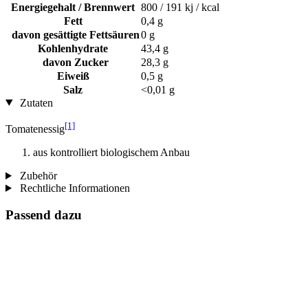
Energiegehalt / Brennwert
800 / 191 kj / kcal
Fett
0,4 g
davon gesättigte Fettsäuren
0 g
Kohlenhydrate
43,4 g
davon Zucker
28,3 g
Eiweiß
0,5 g
Salz
<0,01 g
Zutaten
[1]
Tomatenessig
aus kontrolliert biologischem Anbau
Zubehör
Rechtliche Informationen
Passend dazu