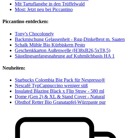
Mit Tartuflanghe in den Trüffelwald
Most: Jetzt neu bei Piccantino
Piccantino entdecken:
Tony's Chocolonely
Backmischung Gelassenheit - Rgg-Dinkelbrot m. Saaten
Schalk Mühle Bio Kürbiskern Pesto
Geschenkkarton Außenwelle (H38xB26,5xT8,5)
Säuglingsanfangsnahrung auf Kuhmilchbasis HA 1
Neuheiten:
Starbucks Colombia Big Pack für Nespresso®
Nescafé TypCappuccino weniger süß
Insulated Blazing Black x Flip Straw - 580 ml
Dome (Gen 2) & XL & Stand Cover - Natural
Obsthof Retter Bio Granatapfel-Würzpaste pur