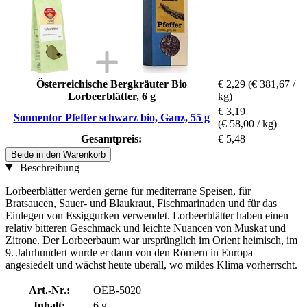
Österreichische Bergkräuter Bio
€ 2,29
(€ 381,67 /
Lorbeerblätter, 6 g
kg)
€ 3,19
Sonnentor Pfeffer schwarz bio, Ganz, 55 g
(€ 58,00 / kg)
Gesamtpreis:
€ 5,48
Beide in den Warenkorb
Beschreibung
Lorbeerblätter werden gerne für mediterrane Speisen, für
Bratsaucen, Sauer- und Blaukraut, Fischmarinaden und für das
Einlegen von Essiggurken verwendet. Lorbeerblätter haben einen
relativ bitteren Geschmack und leichte Nuancen von Muskat und
Zitrone. Der Lorbeerbaum war ursprünglich im Orient heimisch, im
9. Jahrhundert wurde er dann von den Römern in Europa
angesiedelt und wächst heute überall, wo mildes Klima vorherrscht.
Art.-Nr.:
OEB-5020
Inhalt:
6 g