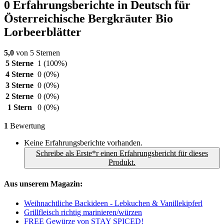
0 Erfahrungsberichte in Deutsch für
Österreichische Bergkräuter Bio
Lorbeerblätter
5,0
von 5 Sternen
5 Sterne
1
(100%)
4 Sterne
0
(0%)
3 Sterne
0
(0%)
2 Sterne
0
(0%)
1 Stern
0
(0%)
1
Bewertung
Keine Erfahrungsberichte vorhanden.
Schreibe als Erste*r einen Erfahrungsbericht für dieses
Produkt.
Aus unserem Magazin:
Weihnachtliche Backideen - Lebkuchen & Vanillekipferl
Grillfleisch richtig marinieren/würzen
FREE Gewürze von STAY SPICED!