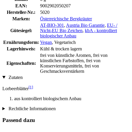
EAN:
9002902050207
Hersteller-Nr.:
5020
Marken:
Österreichische Bergkräuter
AT-BIO-301
,
Austria Bio Garantie
,
EU- /
Gütesiegel:
Nicht-EU Bio Zeichen
,
kbA - kontrolliert
biologischer Anbau
Ernährungsform:
Vegan
, Vegetarisch
Lagerhinweis:
Kühl & trocken lagern
frei von künstliche Aromen, frei von
künstlichen Farbstoffen, frei von
Eigenschaften:
Konservierungsmitteln, frei von
Geschmacksverstärkern
Zutaten
[1]
Lorbeerblätter
aus kontrolliert biologischem Anbau
Rechtliche Informationen
Passend dazu