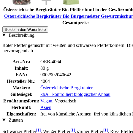
Österreichische Bergkräuter Bio Pfeffer bunt in der Gewürzmühl
Österreichische Bergkräuter Bio Burgermeister Gewürzmischun
Gesamtpreis:
Beide in den Warenkorb
Beschreibung
Roter Pfeffer gemischt mit weißen und schwarzen Pfefferkörnern. Di
hervorragend ab.
Art.-Nr.:
OEB-4064
Inhalt:
80 g
EAN:
9002902040642
Hersteller-Nr.:
4064
Marken:
Österreichische Bergkräuter
Gütesiegel:
kbA - kontrolliert biologischer Anbau
Ernährungsform:
Vegan
, Vegetarisch
Herkunft:
Asien
Eigenschaften:
frei von künstliche Aromen, frei von künstlichen
Zutaten
[1]
[1]
[1]
Schwarzer Pfeffer
, Weißer Pfeffer
, grüner Pfeffer
, Rosa Pfeffe