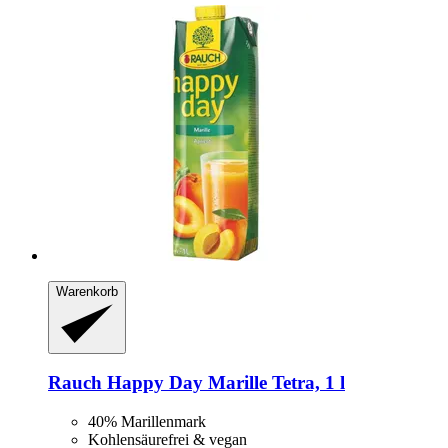
Warenkorb
Rauch
Happy Day Marille Tetra, 1 l
40% Marillenmark
Kohlensäurefrei & vegan