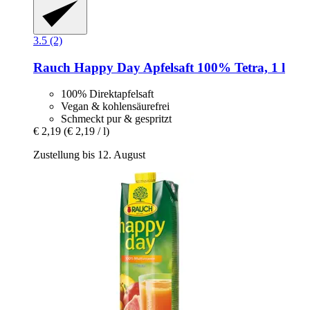
3.5 (2)
Rauch
Happy Day Apfelsaft 100% Tetra, 1 l
100% Direktapfelsaft
Vegan & kohlensäurefrei
Schmeckt pur & gespritzt
€ 2,19
(€ 2,19 / l)
Zustellung bis 12. August