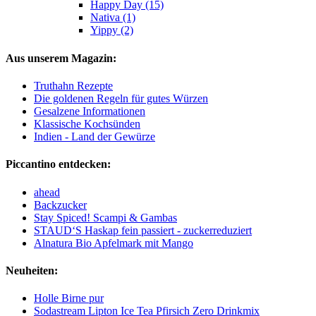
Happy Day (15)
Nativa (1)
Yippy (2)
Aus unserem Magazin:
Truthahn Rezepte
Die goldenen Regeln für gutes Würzen
Gesalzene Informationen
Klassische Kochsünden
Indien - Land der Gewürze
Piccantino entdecken:
ahead
Backzucker
Stay Spiced! Scampi & Gambas
STAUD‘S Haskap fein passiert - zuckerreduziert
Alnatura Bio Apfelmark mit Mango
Neuheiten:
Holle Birne pur
Sodastream Lipton Ice Tea Pfirsich Zero Drinkmix