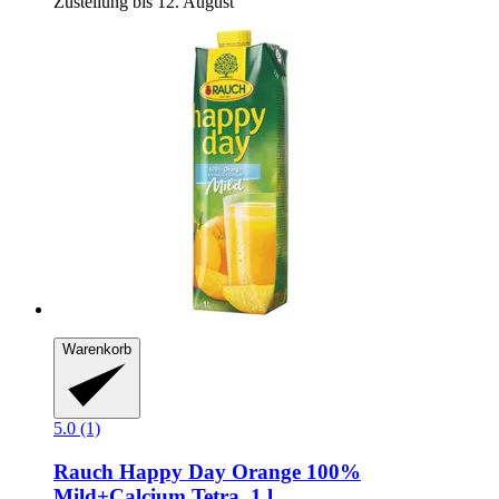
Zustellung bis 12. August
Warenkorb
5.0 (1)
Rauch
Happy Day Orange 100%
Mild+Calcium Tetra, 1 l