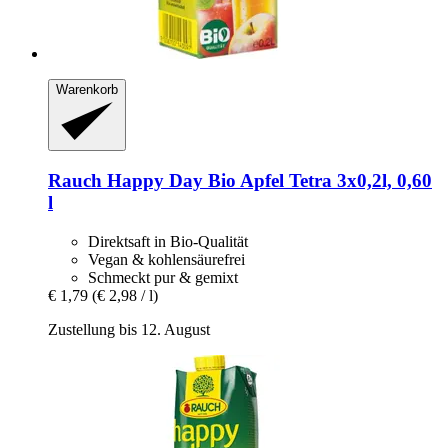
Warenkorb
Rauch
Happy Day Bio Apfel Tetra 3x0,2l, 0,60
l
Direktsaft in Bio-Qualität
Vegan & kohlensäurefrei
Schmeckt pur & gemixt
€ 1,79
(€ 2,98 / l)
Zustellung bis 12. August