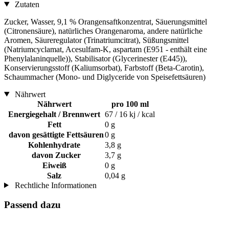
Zutaten
Zucker, Wasser, 9,1 % Orangensaftkonzentrat, Säuerungsmittel
(Citronensäure), natürliches Orangenaroma, andere natürliche
Aromen, Säureregulator (Trinatriumcitrat), Süßungsmittel
(Natriumcyclamat, Acesulfam-K, aspartam (E951 - enthält eine
Phenylalaninquelle)), Stabilisator (Glycerinester (E445)),
Konservierungsstoff (Kaliumsorbat), Farbstoff (Beta-Carotin),
Schaummacher (Mono- und Diglyceride von Speisefettsäuren)
Nährwert
Nährwert
pro 100 ml
Energiegehalt / Brennwert
67 / 16 kj / kcal
Fett
0 g
davon gesättigte Fettsäuren
0 g
Kohlenhydrate
3,8 g
davon Zucker
3,7 g
Eiweiß
0 g
Salz
0,04 g
Rechtliche Informationen
Passend dazu