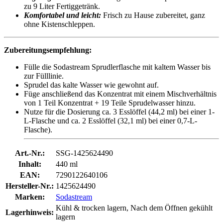
zu 9 Liter Fertiggetränk.
Komfortabel und leicht:
Frisch zu Hause zubereitet, ganz
ohne Kistenschleppen.
Zubereitungsempfehlung:
Fülle die Sodastream Sprudlerflasche mit kaltem Wasser bis
zur Fülllinie.
Sprudel das kalte Wasser wie gewohnt auf.
Füge anschließend das Konzentrat mit einem Mischverhältnis
von 1 Teil Konzentrat + 19 Teile Sprudelwasser hinzu.
Nutze für die Dosierung ca. 3 Esslöffel (44,2 ml) bei einer 1-
L-Flasche und ca. 2 Esslöffel (32,1 ml) bei einer 0,7-L-
Flasche).
Art.-Nr.:
SSG-1425624490
Inhalt:
440 ml
EAN:
7290122640106
Hersteller-Nr.:
1425624490
Marken:
Sodastream
Kühl & trocken lagern, Nach dem Öffnen gekühlt
Lagerhinweis:
lagern