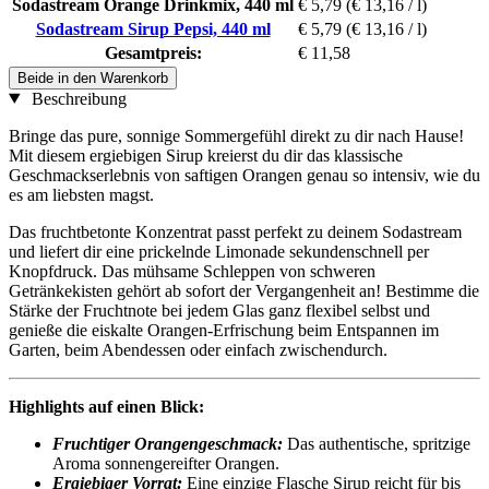
Sodastream Orange Drinkmix, 440 ml
€ 5,79
(€ 13,16 / l)
Sodastream Sirup Pepsi, 440 ml
€ 5,79
(€ 13,16 / l)
Gesamtpreis:
€ 11,58
Beide in den Warenkorb
Beschreibung
Bringe das pure, sonnige Sommergefühl direkt zu dir nach Hause!
Mit diesem ergiebigen Sirup kreierst du dir das klassische
Geschmackserlebnis von saftigen Orangen genau so intensiv, wie du
es am liebsten magst.
Das fruchtbetonte Konzentrat passt perfekt zu deinem Sodastream
und liefert dir eine prickelnde Limonade sekundenschnell per
Knopfdruck. Das mühsame Schleppen von schweren
Getränkekisten gehört ab sofort der Vergangenheit an! Bestimme die
Stärke der Fruchtnote bei jedem Glas ganz flexibel selbst und
genieße die eiskalte Orangen-Erfrischung beim Entspannen im
Garten, beim Abendessen oder einfach zwischendurch.
Highlights auf einen Blick:
Fruchtiger Orangengeschmack:
Das authentische, spritzige
Aroma sonnengereifter Orangen.
Ergiebiger Vorrat:
Eine einzige Flasche Sirup reicht für bis