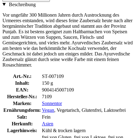
Beschreibung
Vor ungefähr 300 Millionen Jahren durch Austrocknung des
Urmeeres entstanden, wird dieses feine Zaubersalz heute nach alter
bergmännischer Tradition abgebaut und stammt aus der Provinz
Punjab. Es ist bestens geeignet zum Haltbarmachen von Speisen
und zum Würzen von Suppen, Saucen, Fleisch- und
Gemüsegerichten, und vieles mehr. Ayurvedisches Zaubersalz wird
am besten wie das herkömmliche Kochsalz verwendet, der
Geschmack ist dabei jedoch um einiges milder. Das Ayurvedische
Zaubersalz glänzt durch seine weiße Farbe mit einem feinen
Rosaschimmer.
Art.-Nr.:
ST-007109
Inhalt:
150 g
EAN:
9004145007109
Hersteller-Nr.:
7109
Marken:
Sonnentor
Ernährungsform:
Vegan
, Vegetarisch, Glutenfrei, Laktosefrei
Salz:
Fein
Herkunft:
Asien
Lagerhinweis:
Kühl & trocken lagern
frei von Gluten, frei von Laktose, frei von