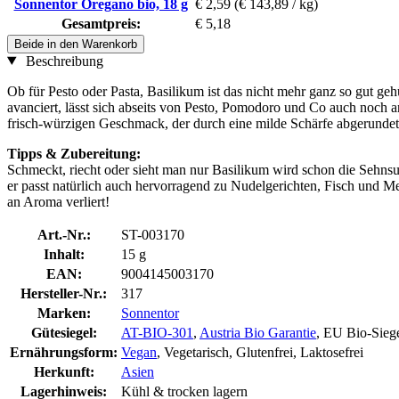
Sonnentor Oregano bio, 18 g
€ 2,59
(€ 143,89 / kg)
Gesamtpreis:
€ 5,18
Beide in den Warenkorb
Beschreibung
Ob für Pesto oder Pasta, Basilikum ist das nicht mehr ganz so gut ge
avanciert, lässt sich abseits von Pesto, Pomodoro und Co auch noch
frisch-würzigen Geschmack, der durch eine milde Schärfe abgerundet
Tipps & Zubereitung:
Schmeckt, riecht oder sieht man nur Basilikum wird schon die Sehnsuc
er passt natürlich auch hervorragend zu Nudelgerichten, Fisch und M
an Aroma verliert!
Art.-Nr.:
ST-003170
Inhalt:
15 g
EAN:
9004145003170
Hersteller-Nr.:
317
Marken:
Sonnentor
Gütesiegel:
AT-BIO-301
,
Austria Bio Garantie
, EU Bio-Sieg
Ernährungsform:
Vegan
, Vegetarisch, Glutenfrei, Laktosefrei
Herkunft:
Asien
Lagerhinweis:
Kühl & trocken lagern