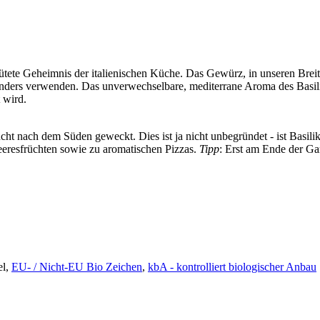
hütete Geheimnis der italienischen Küche. Das Gewürz, in unseren Brei
 anders verwenden. Das unverwechselbare, mediterrane Aroma des Basil
 wird.
ht nach dem Süden geweckt. Dies ist ja nicht unbegründet - ist Basili
eeresfrüchten sowie zu aromatischen Pizzas.
Tipp
: Erst am Ende der Ga
el,
EU- / Nicht-EU Bio Zeichen
,
kbA - kontrolliert biologischer Anbau