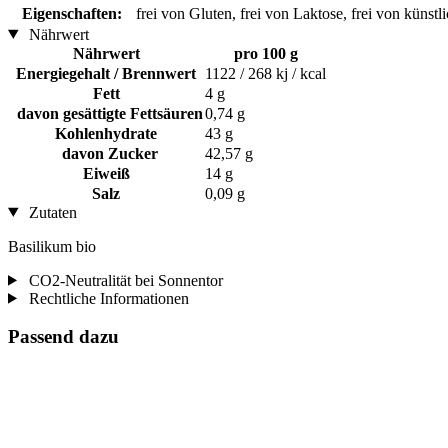
Eigenschaften:
frei von Gluten, frei von Laktose, frei von künst
Nährwert
Nährwert
pro 100 g
Energiegehalt / Brennwert
1122 / 268 kj / kcal
Fett
4 g
davon gesättigte Fettsäuren
0,74 g
Kohlenhydrate
43 g
davon Zucker
42,57 g
Eiweiß
14 g
Salz
0,09 g
Zutaten
Basilikum bio
CO2-Neutralität bei Sonnentor
Rechtliche Informationen
Passend dazu