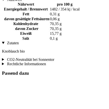
Nährwert
pro 100 g
Energiegehalt / Brennwert
1482 / 354 kj / kcal
Fett
0,31 g
davon gesättigte Fettsäuren
0,06 g
Kohlenhydrate
70,35 g
davon Zucker
70,35 g
Eiweiß
15,77 g
Salz
0,1 g
Zutaten
Knoblauch bio
CO2-Neutralität bei Sonnentor
Rechtliche Informationen
Passend dazu