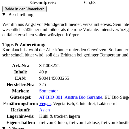
Gesamtpreis:
€ 5,68
Beide in den Warenkorb
Beschreibung
Wer ihn aus Angst vor Mundgeruch meidet, versäumt etwas. Sein inte
wesentlich süßlicher und milder als die rohe Variante. Intensiv-würz
entfaltet er seinen vollen würzigen Körper.
Tipps & Zubereitung:
Knoblauch ist wohl der Alleskönner unter den Gewürzen. So kann er r
sehr schnell bitter wird, soll das Erhitzen bei geringer Temperatur und
Art.-Nr.:
ST-003255
Inhalt:
40 g
EAN:
9004145003255
Hersteller-Nr.:
325
Marken:
Sonnentor
Gütesiegel:
AT-BIO-301
,
Austria Bio Garantie
, EU Bio-Sieg
Ernährungsform:
Vegan
, Vegetarisch, Glutenfrei, Laktosefrei
Herkunft:
Asien
Lagerhinweis:
Kühl & trocken lagern
Eigenschaften:
frei von Gluten, frei von Laktose, frei von künst
Nährwert