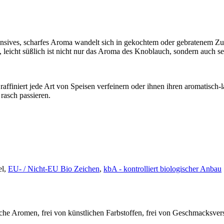
nsives, scharfes Aroma wandelt sich in gekochtem oder gebratenem Zu
ig, leicht süßlich ist nicht nur das Aroma des Knoblauch, sondern auch
affiniert jede Art von Speisen verfeinern oder ihnen ihren aromatisc
 rasch passieren.
el,
EU- / Nicht-EU Bio Zeichen
,
kbA - kontrolliert biologischer Anbau
liche Aromen, frei von künstlichen Farbstoffen, frei von Geschmacksvers