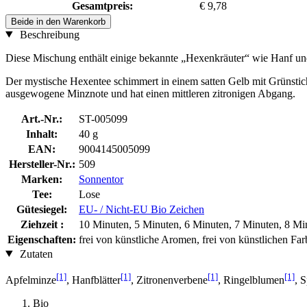
Gesamtpreis:
€ 9,78
Beide in den Warenkorb
Beschreibung
Diese Mischung enthält einige bekannte „Hexenkräuter“ wie Hanf und
Der mystische Hexentee schimmert in einem satten Gelb mit Grünstich
ausgewogene Minznote und hat einen mittleren zitronigen Abgang.
Art.-Nr.:
ST-005099
Inhalt:
40 g
EAN:
9004145005099
Hersteller-Nr.:
509
Marken:
Sonnentor
Tee:
Lose
Gütesiegel:
EU- / Nicht-EU Bio Zeichen
Ziehzeit :
10 Minuten, 5 Minuten, 6 Minuten, 7 Minuten, 8 Mi
Eigenschaften:
frei von künstliche Aromen, frei von künstlichen Fa
Zutaten
[1]
[1]
[1]
[1]
Apfelminze
, Hanfblätter
, Zitronenverbene
, Ringelblumen
, 
Bio