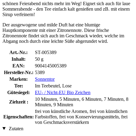
schönen Feierabend nichts mehr im Weg! Eignet sich auch für laue
Sommerabende - den Tee einfach kalt genießen und zB. mit einem
Sirup verfeinern!
Der ausgewogene und milde Duft hat eine blumige
Hauptkomponente mit einer Zitronennote. Diese frische
Zitronennote findet sich auch im Geschmack wieder, welche im
Abgang noch durch eine leichte Süße abgerundet wird.
Art.-Nr.:
ST-005389
Inhalt:
50 g
EAN:
9004145005389
Hersteller-Nr.:
5389
Marken:
Sonnentor
Tee:
Im Teebeutel, Lose
Gütesiegel:
EU- / Nicht-EU Bio Zeichen
10 Minuten, 5 Minuten, 6 Minuten, 7 Minuten, 8
Ziehzeit :
Minuten, 9 Minuten
frei von künstliche Aromen, frei von künstlichen
Eigenschaften:
Farbstoffen, frei von Konservierungsmitteln, frei
von Geschmacksverstärkern
Zutaten