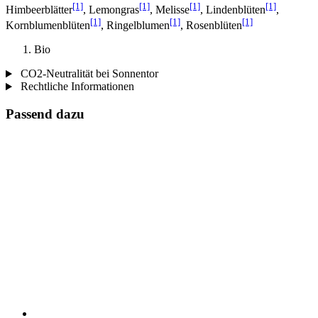
[1]
[1]
[1]
[1]
Himbeerblätter
, Lemongras
, Melisse
, Lindenblüten
,
[1]
[1]
[1]
Kornblumenblüten
, Ringelblumen
, Rosenblüten
Bio
CO2-Neutralität bei Sonnentor
Rechtliche Informationen
Passend dazu