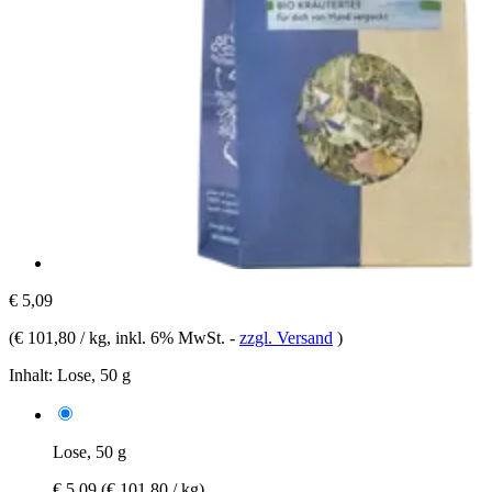
€ 5,09
(
€ 101,80 / kg
, inkl. 6% MwSt.
-
zzgl. Versand
)
Inhalt:
Lose, 50 g
Lose, 50 g
€ 5,09
(€ 101,80 / kg)