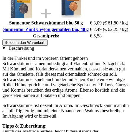
Sonnentor Schwarzkümmel bio, 50 g
€ 3,09
(€ 61,80 / kg)
Sonnentor Zimt Ceylon gemahlen bio, 40 g
€ 2,49
(€ 62,25 / kg)
Gesamtpreis:
€ 5,58
Beide in den Warenkorb
Beschreibung
In der Türkei und im vorderen Orient gehören
Schwarzkümmelsamen unbedingt auf Fladenbrot und Salzgebäck.
Mit Kümmel und Koriandersamen vermahlen, passen sie auch gut
auf das Omelette, falls dieses mal orientalisch schmecken soll.
Schwarzkümmel spielt auch in der indischen Küche eine wichtige
Rolle: Hühnergerichte und vegetarische Speisen wie Pilaws, Currys
und Kormas brauchen das erdige Aroma. Ebenso köstlich sind die
gerösteten Samen auf Salaten und Suppen.
Schwarzkümmel ist dezent im Aroma. Im Geschmack kann man ihn
als pfeffrig, erdig und mit einer Nuance von Walnuss beschreiben.
Im Abgang wird er bitter-süß.
Tipps & Zubereitung:
Durch das pfeffrige, erdige, leicht bittere Aroma des