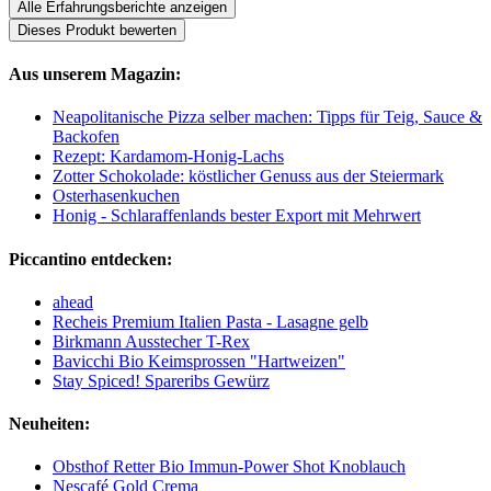
Alle Erfahrungsberichte anzeigen
Dieses Produkt bewerten
Aus unserem Magazin:
Neapolitanische Pizza selber machen: Tipps für Teig, Sauce &
Backofen
Rezept: Kardamom-Honig-Lachs
Zotter Schokolade: köstlicher Genuss aus der Steiermark
Osterhasenkuchen
Honig - Schlaraffenlands bester Export mit Mehrwert
Piccantino entdecken:
ahead
Recheis Premium Italien Pasta - Lasagne gelb
Birkmann Ausstecher T-Rex
Bavicchi Bio Keimsprossen "Hartweizen"
Stay Spiced! Spareribs Gewürz
Neuheiten:
Obsthof Retter Bio Immun-Power Shot Knoblauch
Nescafé Gold Crema