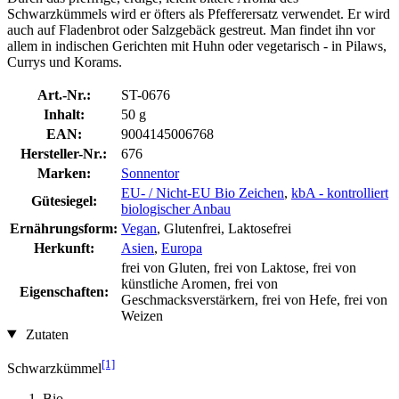
Schwarzkümmels wird er öfters als Pfefferersatz verwendet. Er wird
auch auf Fladenbrot oder Salzgebäck gestreut. Man findet ihn vor
allem in indischen Gerichten mit Huhn oder vegetarisch - in Pilaws,
Currys und Korams.
Art.-Nr.:
ST-0676
Inhalt:
50 g
EAN:
9004145006768
Hersteller-Nr.:
676
Marken:
Sonnentor
EU- / Nicht-EU Bio Zeichen
,
kbA - kontrolliert
Gütesiegel:
biologischer Anbau
Ernährungsform:
Vegan
, Glutenfrei, Laktosefrei
Herkunft:
Asien
,
Europa
frei von Gluten, frei von Laktose, frei von
künstliche Aromen, frei von
Eigenschaften:
Geschmacksverstärkern, frei von Hefe, frei von
Weizen
Zutaten
[1]
Schwarzkümmel
Bio