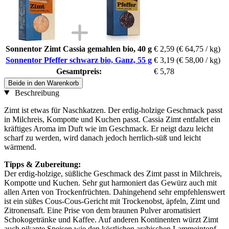
Sonnentor Zimt Cassia gemahlen bio, 40 g
€ 2,59
(€ 64,75 / kg)
Sonnentor Pfeffer schwarz bio, Ganz, 55 g
€ 3,19
(€ 58,00 / kg)
Gesamtpreis:
€ 5,78
Beide in den Warenkorb
Beschreibung
Zimt ist etwas für Naschkatzen. Der erdig-holzige Geschmack passt
in Milchreis, Kompotte und Kuchen passt. Cassia Zimt entfaltet ein
kräftiges Aroma im Duft wie im Geschmack. Er neigt dazu leicht
scharf zu werden, wird danach jedoch herrlich-süß und leicht
wärmend.
Tipps & Zubereitung:
Der erdig-holzige, süßliche Geschmack des Zimt passt in Milchreis,
Kompotte und Kuchen. Sehr gut harmoniert das Gewürz auch mit
allen Arten von Trockenfrüchten. Dahingehend sehr empfehlenswert
ist ein süßes Cous-Cous-Gericht mit Trockenobst, äpfeln, Zimt und
Zitronensaft. Eine Prise von dem braunen Pulver aromatisiert
Schokogetränke und Kaffee. Auf anderen Kontinenten würzt Zimt
auch pikante Speisen wie den köstlichen arabischen Lammeintopf