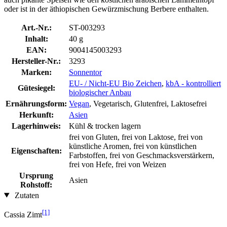
oder ist in der äthiopischen Gewürzmischung Berbere enthalten.
Art.-Nr.:
ST-003293
Inhalt:
40 g
EAN:
9004145003293
Hersteller-Nr.:
3293
Marken:
Sonnentor
EU- / Nicht-EU Bio Zeichen
,
kbA - kontrolliert
Gütesiegel:
biologischer Anbau
Ernährungsform:
Vegan
, Vegetarisch, Glutenfrei, Laktosefrei
Herkunft:
Asien
Lagerhinweis:
Kühl & trocken lagern
frei von Gluten, frei von Laktose, frei von
künstliche Aromen, frei von künstlichen
Eigenschaften:
Farbstoffen, frei von Geschmacksverstärkern,
frei von Hefe, frei von Weizen
Ursprung
Asien
Rohstoff:
Zutaten
[1]
Cassia Zimt