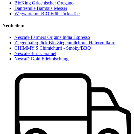
BioKing Griechischer Oregano
Dantesmile Bambus-Messer
Wegwartehof BIO Frühstücks-Tee
Neuheiten:
Nescafé Farmers Origins India Espresso
Ziegenhaferglück Bio Ziegenmilchbrei Hafervollkorn
CHIMMY'S Chimichurri - Smoky/BBQ
Nescafé 3in1 Caramel
Nescafé Gold Edelmischung