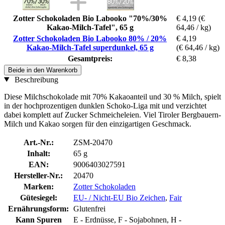
Zotter Schokoladen Bio Labooko "70%/30%
€ 4,19
(€
Kakao-Milch-Tafel", 65 g
64,46 / kg)
Zotter Schokoladen Bio Labooko 80% / 20%
€ 4,19
Kakao-Milch-Tafel superdunkel, 65 g
(€ 64,46 / kg)
Gesamtpreis:
€ 8,38
Beide in den Warenkorb
Beschreibung
Diese Milchschokolade mit 70% Kakaoanteil und 30 % Milch, spielt
in der hochprozentigen dunklen Schoko-Liga mit und verzichtet
dabei komplett auf Zucker Schmeicheleien. Viel Tiroler Bergbauern-
Milch und Kakao sorgen für den einzigartigen Geschmack.
Art.-Nr.:
ZSM-20470
Inhalt:
65 g
EAN:
9006403027591
Hersteller-Nr.:
20470
Marken:
Zotter Schokoladen
Gütesiegel:
EU- / Nicht-EU Bio Zeichen
,
Fair
Ernährungsform:
Glutenfrei
Kann Spuren
E - Erdnüsse, F - Sojabohnen, H -