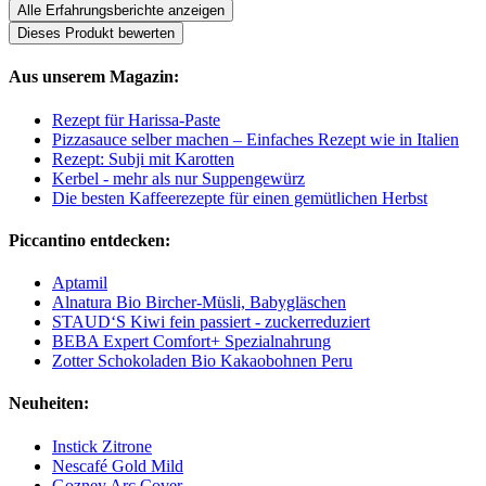
Alle Erfahrungsberichte anzeigen
Dieses Produkt bewerten
Aus unserem Magazin:
Rezept für Harissa-Paste
Pizzasauce selber machen – Einfaches Rezept wie in Italien
Rezept: Subji mit Karotten
Kerbel - mehr als nur Suppengewürz
Die besten Kaffeerezepte für einen gemütlichen Herbst
Piccantino entdecken:
Aptamil
Alnatura Bio Bircher-Müsli, Babygläschen
STAUD‘S Kiwi fein passiert - zuckerreduziert
BEBA Expert Comfort+ Spezialnahrung
Zotter Schokoladen Bio Kakaobohnen Peru
Neuheiten:
Instick Zitrone
Nescafé Gold Mild
Gozney Arc Cover