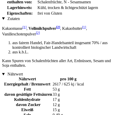
enthalten von:
Schalenfrüchte, N - Sesamsamen
Lagerhinweis:
Kühl, trocken & lichtgeschützt lagern
Eigenschaften:
frei von Gluten
Zutaten
[1]
[2]
[1]
Kakaomasse
,
Vollmilchpulver
, Kakaobutter
,
[2]
Vanilleschotenpulver
aus fairem Handel, Fair-Handelsanteil insgesamt 70% / aus
kontrolliert biologischer Landwirtschaft
aus k.b.L.
Kann Spuren von Schalenfrüchten aller Art, Erdnüssen, Sesam und
Soja enthalten.
Nährwert
Nährwert
pro 100 g
Energiegehalt / Brennwert
2617 / 625 kj / kcal
Fett
53 g
davon gesättigte Fettsäuren
33 g
Kohlenhydrate
17 g
davon Zucker
12 g
Eiweiß
15 g
Salz
0,49 g