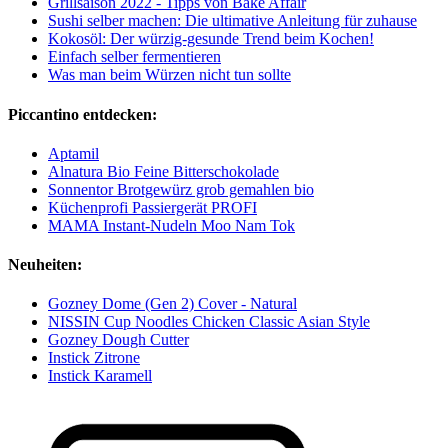
Grillsaison 2022 - Tipps von Bake Affair
Sushi selber machen: Die ultimative Anleitung für zuhause
Kokosöl: Der würzig-gesunde Trend beim Kochen!
Einfach selber fermentieren
Was man beim Würzen nicht tun sollte
Piccantino entdecken:
Aptamil
Alnatura Bio Feine Bitterschokolade
Sonnentor Brotgewürz grob gemahlen bio
Küchenprofi Passiergerät PROFI
MAMA Instant-Nudeln Moo Nam Tok
Neuheiten:
Gozney Dome (Gen 2) Cover - Natural
NISSIN Cup Noodles Chicken Classic Asian Style
Gozney Dough Cutter
Instick Zitrone
Instick Karamell