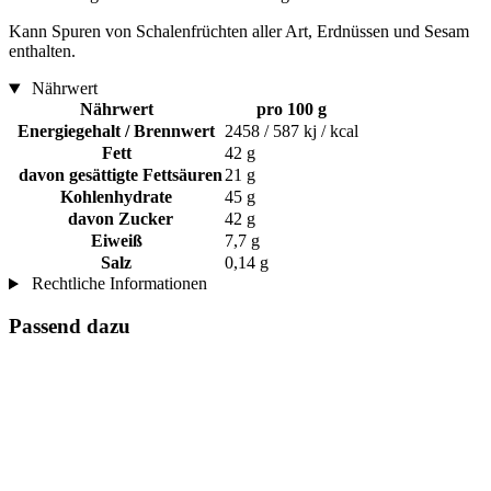
Kann Spuren von Schalenfrüchten aller Art, Erdnüssen und Sesam
enthalten.
Nährwert
Nährwert
pro 100 g
Energiegehalt / Brennwert
2458 / 587 kj / kcal
Fett
42 g
davon gesättigte Fettsäuren
21 g
Kohlenhydrate
45 g
davon Zucker
42 g
Eiweiß
7,7 g
Salz
0,14 g
Rechtliche Informationen
Passend dazu