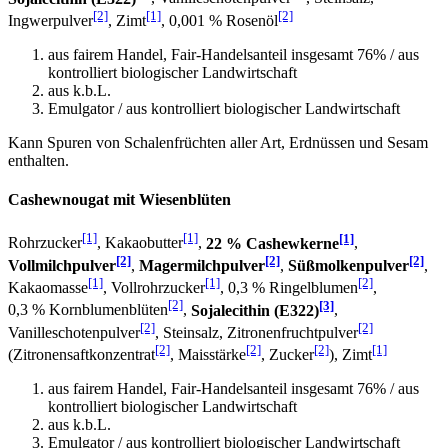
[2]
[1]
[2]
Ingwerpulver
, Zimt
, 0,001 % Rosenöl
aus fairem Handel, Fair-Handelsanteil insgesamt 76% / aus
kontrolliert biologischer Landwirtschaft
aus k.b.L.
Emulgator / aus kontrolliert biologischer Landwirtschaft
Kann Spuren von Schalenfrüchten aller Art, Erdnüssen und Sesam
enthalten.
Cashewnougat mit Wiesenblüten
[1]
[1]
[1]
Rohrzucker
, Kakaobutter
,
22 % Cashewkerne
,
[2]
[2]
[2]
Vollmilchpulver
,
Magermilchpulver
,
Süßmolkenpulver
,
[1]
[1]
[2]
Kakaomasse
, Vollrohrzucker
, 0,3 % Ringelblumen
,
[2]
[3]
0,3 % Kornblumenblüten
,
Sojalecithin (E322)
,
[2]
[2]
Vanilleschotenpulver
, Steinsalz, Zitronenfruchtpulver
[2]
[2]
[2]
[1]
(Zitronensaftkonzentrat
, Maisstärke
, Zucker
), Zimt
aus fairem Handel, Fair-Handelsanteil insgesamt 76% / aus
kontrolliert biologischer Landwirtschaft
aus k.b.L.
Emulgator / aus kontrolliert biologischer Landwirtschaft