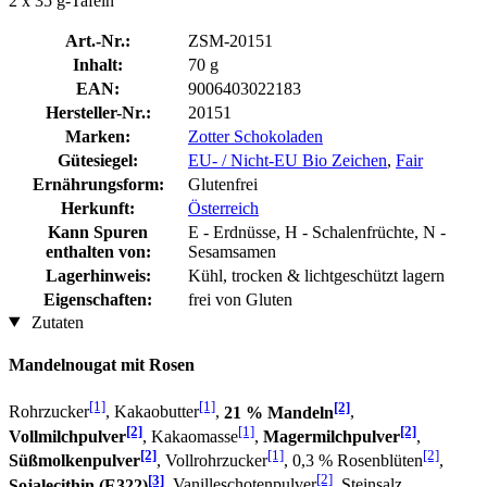
2 x 35 g-Tafeln
Art.-Nr.:
ZSM-20151
Inhalt:
70 g
EAN:
9006403022183
Hersteller-Nr.:
20151
Marken:
Zotter Schokoladen
Gütesiegel:
EU- / Nicht-EU Bio Zeichen
,
Fair
Ernährungsform:
Glutenfrei
Herkunft:
Österreich
Kann Spuren
E - Erdnüsse, H - Schalenfrüchte, N -
enthalten von:
Sesamsamen
Lagerhinweis:
Kühl, trocken & lichtgeschützt lagern
Eigenschaften:
frei von Gluten
Zutaten
Mandelnougat mit Rosen
[1]
[1]
[2]
Rohrzucker
, Kakaobutter
,
21 % Mandeln
,
[2]
[1]
[2]
Vollmilchpulver
, Kakaomasse
,
Magermilchpulver
,
[2]
[1]
[2]
Süßmolkenpulver
, Vollrohrzucker
, 0,3 % Rosenblüten
,
[3]
[2]
Sojalecithin (E322)
, Vanilleschotenpulver
, Steinsalz,