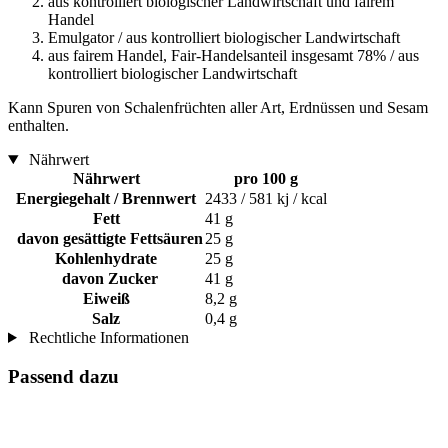
aus kontrolliert biologischer Landwirtschaft und fairem
Handel
Emulgator / aus kontrolliert biologischer Landwirtschaft
aus fairem Handel, Fair-Handelsanteil insgesamt 78% / aus
kontrolliert biologischer Landwirtschaft
Kann Spuren von Schalenfrüchten aller Art, Erdnüssen und Sesam
enthalten.
Nährwert
Nährwert
pro 100 g
Energiegehalt / Brennwert
2433 / 581 kj / kcal
Fett
41 g
davon gesättigte Fettsäuren
25 g
Kohlenhydrate
25 g
davon Zucker
41 g
Eiweiß
8,2 g
Salz
0,4 g
Rechtliche Informationen
Passend dazu