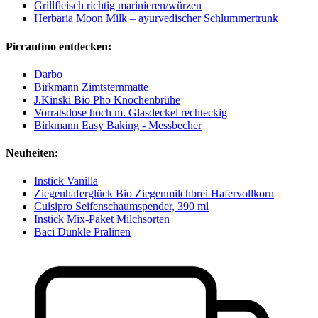
Grillfleisch richtig marinieren/würzen
Herbaria Moon Milk – ayurvedischer Schlummertrunk
Piccantino entdecken:
Darbo
Birkmann Zimtsternmatte
J.Kinski Bio Pho Knochenbrühe
Vorratsdose hoch m. Glasdeckel rechteckig
Birkmann Easy Baking - Messbecher
Neuheiten:
Instick Vanilla
Ziegenhaferglück Bio Ziegenmilchbrei Hafervollkorn
Cuisipro Seifenschaumspender, 390 ml
Instick Mix-Paket Milchsorten
Baci Dunkle Pralinen