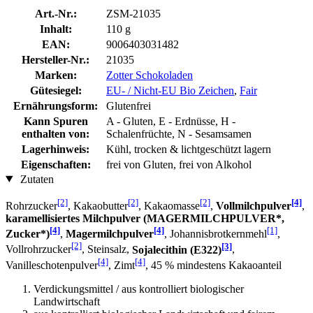
Art.-Nr.:
ZSM-21035
Inhalt:
110 g
EAN:
9006403031482
Hersteller-Nr.:
21035
Marken:
Zotter Schokoladen
Gütesiegel:
EU- / Nicht-EU Bio Zeichen
,
Fair
Ernährungsform:
Glutenfrei
Kann Spuren
A - Gluten, E - Erdnüsse, H -
enthalten von:
Schalenfrüchte, N - Sesamsamen
Lagerhinweis:
Kühl, trocken & lichtgeschützt lagern
Eigenschaften:
frei von Gluten, frei von Alkohol
Zutaten
[2]
[2]
[2]
[4]
Rohrzucker
, Kakaobutter
, Kakaomasse
,
Vollmilchpulver
,
karamellisiertes Milchpulver (MAGERMILCHPULVER*,
[4]
[4]
[1]
Zucker*)
,
Magermilchpulver
, Johannisbrotkernmehl
,
[2]
[3]
Vollrohrzucker
, Steinsalz,
Sojalecithin (E322)
,
[4]
[4]
Vanilleschotenpulver
, Zimt
, 45 % mindestens Kakaoanteil
Verdickungsmittel / aus kontrolliert biologischer
Landwirtschaft