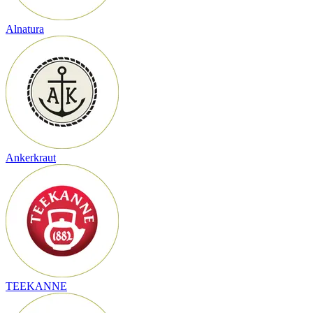
Alnatura
Ankerkraut
TEEKANNE