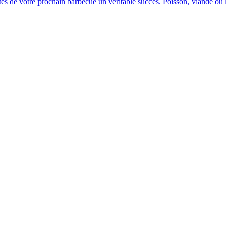
ites de votre prochain barbecue un véritable succès. Poisson, viande ou 