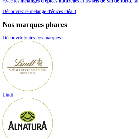
Avec les
mélanges d'épices naturelles et les sels de Sal de Ibiza
, fa
Découvrez le mélange d'épices idéal !
Nos marques phares
Découvrir toutes nos marques
Lindt