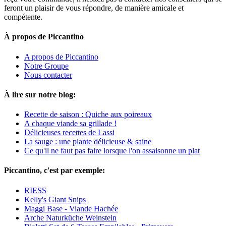
feront un plaisir de vous répondre, de manière amicale et
compétente.
À propos de Piccantino
A propos de Piccantino
Notre Groupe
Nous contacter
À lire sur notre blog:
Recette de saison : Quiche aux poireaux
A chaque viande sa grillade !
Délicieuses recettes de Lassi
La sauge : une plante délicieuse & saine
Ce qu'il ne faut pas faire lorsque l'on assaisonne un plat
Piccantino, c'est par exemple:
RIESS
Kelly's Giant Snips
Maggi Base - Viande Hachée
Arche Naturküche Weinstein