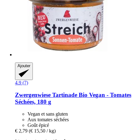
Ajouter
4.9 (7)
Zwergenwiese
Tartinade Bio Vegan -​ Tomates
Séchées, 180 g
Vegan et sans gluten
Aux tomates séchées
Goût épicé
€ 2,79
(€ 15,50 / kg)