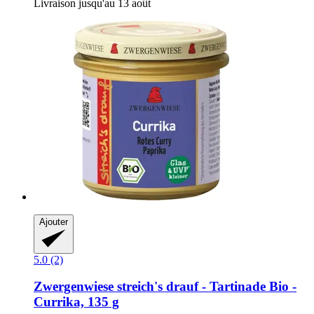
Livraison jusqu'au 13 août
Ajouter
5.0 (2)
Zwergenwiese
streich's drauf -​ Tartinade Bio -​
Currika, 135 g