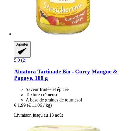
Ajouter
5.0 (2)
Alnatura
Tartinade Bio -​ Curry Mangue &
Papaye, 180 g
Saveur fruitée et épicée
Texture crémeuse
A base de graines de tournesol
€ 1,99
(€ 11,06 / kg)
Livraison jusqu'au 13 août