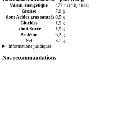
Valeur énergétique
477 / 114 kj / kcal
Graisse
7,9 g
dont Acides gras saturés
0,5 g
Glucides
1,9 g
dont Sucre
1,9 g
Protéine
6,2 g
Sel
3,1 g
Informations juridiques
Nos recommandations