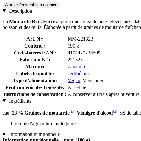
Ajouter l'ensemble au panier
Description
La
Moutarde Bio - Forte
apporte une agréable note relevée aux plats
poisson et des œufs. Élaborée à partir de graines de moutarde fraîch
Art. N°:
MM-221323
Contenu :
190 g
Code-barres EAN :
4104420224599
Fabricant N° :
221323
Marque:
Alnatura
Labels de qualité:
certifié bio
Type d'alimentation:
Vegan
, Végétarien
Peut contenir des traces de:
A - Gluten
Instructions de conservation :
À conserver au frais après ouverture
Ingrédients
[1]
[1]
eau,
23 % Graines de moutarde
,
Vinaigre d'alcool
, sel de ta
issu de l'agriculture biologique
Information nutritionnelle
Information nutritionnelle
pour (100 g)