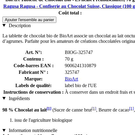
Ragusa Ragusa - Confiserie au Chocolat Suisse, Classique (100 g
Coût total :
Ajouter l'ensemble au panier
Description
La tablette de chocolat bio de BioArt associe un chocolat au lait onctue
d’agrumes. Parfaite pour les amateurs de créations chocolatées origina
Art. N°:
BIOG-325747
Contenu :
70 g
Code-barres EAN :
9006241310879
Fabricant N° :
325747
Marque:
BioArt
Labels de qualité:
label bio de l'UE
Instructions de conservation :
À conserver dans un endroit frais et 
Ingrédients
[1]
[1]
[1]
98 % Chocolat au lait
(Sucre de canne brut
, Beurre de cacao
issu de l'agriculture biologique
Information nutritionnelle