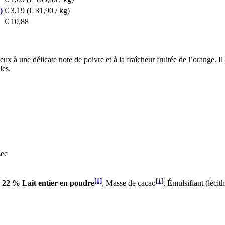
)
€ 3,19
(€ 31,90 / kg)
€ 10,88
ux à une délicate note de poivre et à la fraîcheur fruitée de l’orange. Il 
les.
sec
[1]
[1]
,
22 % Lait entier en poudre
, Masse de cacao
, Émulsifiant (lécit