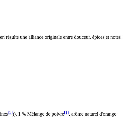
en résulte une alliance originale entre douceur, épices et notes
[1]
[1]
hines
)), 1 % Mélange de poivre
, arôme naturel d'orange