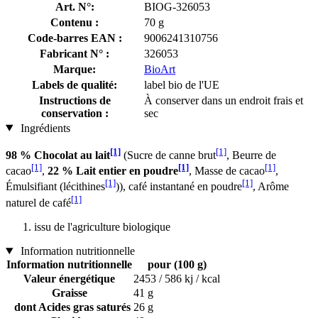
Art. N°:
BIOG-326053
Contenu :
70 g
Code-barres EAN :
9006241310756
Fabricant N° :
326053
Marque:
BioArt
Labels de qualité:
label bio de l'UE
Instructions de
À conserver dans un endroit frais et
conservation :
sec
Ingrédients
[1]
[1]
98 % Chocolat au lait
(Sucre de canne brut
, Beurre de
[1]
[1]
[1]
cacao
,
22 % Lait entier en poudre
, Masse de cacao
,
[1]
[1]
Émulsifiant (lécithines
)), café instantané en poudre
, Arôme
[1]
naturel de café
issu de l'agriculture biologique
Information nutritionnelle
Information nutritionnelle
pour (100 g)
Valeur énergétique
2453 / 586 kj / kcal
Graisse
41 g
dont Acides gras saturés
26 g